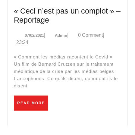
« Ceci n’est pas un complot » –
« Ceci
Reportage
n’est
07/02/2021
Admin
|
|
0 Comment
|
07/02/2021
Admin
pas
23:24
un
complot »
« Comment les médias racontent le Covid ».
–
Un film de Bernard Crutzen sur le traitement
médiatique de la crise par les médias belges
Reportage
francophones. Ce qu’ils disent, comment ils le
disent,
READ
READ MORE
MORE