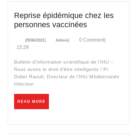
Reprise épidémique chez les
Reprise
personnes vaccinées
épidémique
29/06/2021
Admin
|
|
0 Comment
|
29/06/2021
Admin
chez
15:29
les
personnes
Bulletin d’information scientifique de l’IHU –
vaccinées
Nous avons le droit d’être intelligents ! Pr
Didier Raoult, Directeur de l’IHU Méditerranée
Infection
READ
READ MORE
MORE