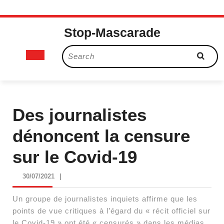
Skip
Stop-Mascarade
to
content
Open
Search
for:
Button
Des journalistes
dénoncent la censure
sur le Covid-19
30/07/2021
30/07/2021
|
Un groupe de journalistes inquiets affirme que les
points de vue critiques à l’égard du « récit officiel sur
le Covid-19 » ont été « censurés » dans les médias.