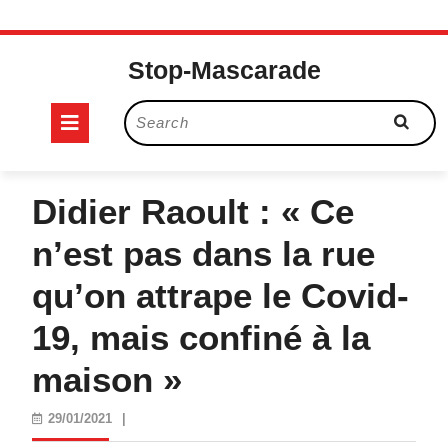
Skip
to
Stop-Mascarade
content
Open
Search
for:
Button
Didier Raoult : « Ce
n’est pas dans la rue
qu’on attrape le Covid-
19, mais confiné à la
maison »
29/01/2021
29/01/2021
|