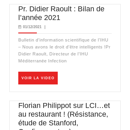
Pr. Didier Raoult : Bilan de
Pr.
l’année 2021
Didier
01/12/2021
01/12/2021
|
Raoult
Bulletin d’information scientifique de l’IHU
:
– Nous avons le droit d’être intelligents !Pr
Bilan
Didier Raoult, Directeur de l’IHU
de
Méditerranée Infection
l’année
2021
VOIR
VOIR LA VIDEO
LA
VIDEO
Florian Philippot sur LCI…et
au restaurant ! (Résistance,
étude de Stanford,