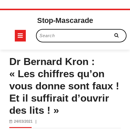
Skip
to
Stop-Mascarade
content
Open
Search
for:
Button
Dr Bernard Kron :
« Les chiffres qu’on
vous donne sont faux !
Et il suffirait d’ouvrir
des lits ! »
24/03/2021
24/03/2021
|