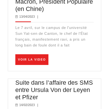
Macron, Président Populaire
Macron,
(en Chine)
Président
13/04/2023
13/04/2023
|
Populaire
Le 7 avril, sur le campus de l’université
(en
Sun Yat-sen de Canton, le chef de l’État
Chine)
français, manifestement ravi, a pris un
long bain de foule dont il a fait
VOIR
VOIR LA VIDEO
LA
VIDEO
Suite dans l’affaire des SMS
entre Ursula Von der Leyen
Suite
et Pfizer
dans
14/02/2023
14/02/2023
|