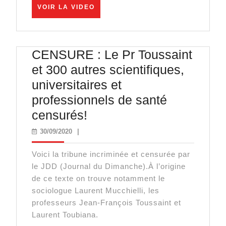
sur
VOIR
VOIR LA VIDEO
LA
le
VIDEO
pass
CENSURE : Le Pr Toussaint
sanitaire
et 300 autres scientifiques,
universitaires et
professionnels de santé
CENSURE
censurés!
:
30/09/2020
30/09/2020
|
Le
Voici la tribune incriminée et censurée par
Pr
le JDD (Journal du Dimanche).À l’origine
Toussaint
de ce texte on trouve notamment le
et
sociologue Laurent Mucchielli, les
professeurs Jean-François Toussaint et
300
Laurent Toubiana.
autres