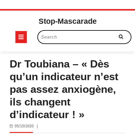
Skip
to
Stop-Mascarade
content
Open
Search
for:
Button
Dr Toubiana – « Dès
qu’un indicateur n’est
pas assez anxiogène,
ils changent
d’indicateur ! »
05/10/2020
05/10/2020
|