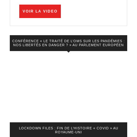
scientifiques,
VOIR
VOIR LA VIDEO
universitaires
LA
et
VIDEO
professionnels
de
CONFÉRENCE « LE TRAITÉ DE L’OMS SUR LES PANDÉMIES :
NOS LIBERTÉS EN DANGER ? » AU PARLEMENT EUROPÉEN
santé
censurés!
LOCKDOWN FILES : FIN DE L’HISTOIRE « COVID » AU
ROYAUME-UNI