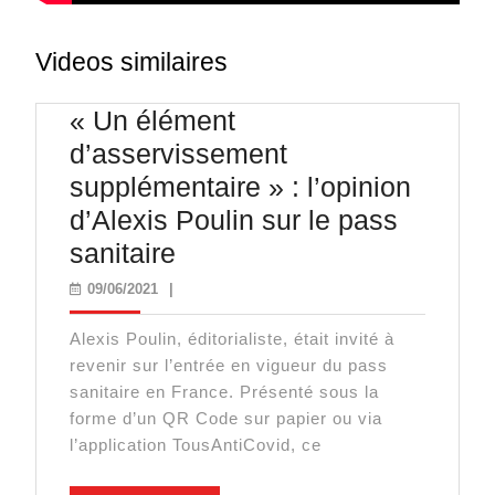
Videos similaires
« Un élément
d’asservissement
supplémentaire » : l’opinion
d’Alexis Poulin sur le pass
« Un
sanitaire
élément
09/06/2021
09/06/2021
|
d’asservissement
Alexis Poulin, éditorialiste, était invité à
supplémentaire »
revenir sur l’entrée en vigueur du pass
:
sanitaire en France. Présenté sous la
l’opinion
forme d’un QR Code sur papier ou via
l’application TousAntiCovid, ce
d’Alexis
Poulin