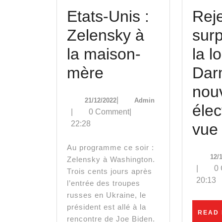
Etats-Unis :
Rej
Zelensky à
surp
la maison-
la lo
Etats-
mère
Dar
Unis
nou
21/12/2022
Admin
|
21/12/2022
Admin
:
élec
|
0 Comment
|
22:28
Zelensky
vue 
à
Au programme ce soir :
12/
Zelensky à Washington.
la
|
0
Trois cents jours après
20:13
maison-
l’entrée des troupes
russes en Ukraine, le
mère
président est allé à la
READ
rencontre de Joe Biden.