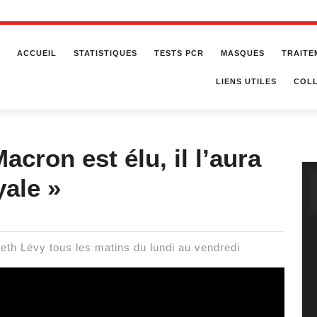
ACCUEIL
STATISTIQUES
TESTS PCR
MASQUES
TRAITE
LIENS UTILES
COLL
acron est élu, il l’aura
yale »
eth Lévy tous les matins du lundi au vendredi