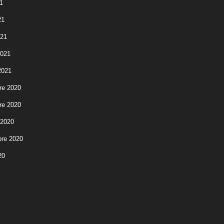
1
21
021
2021
2021
re 2020
re 2020
 2020
re 2020
20