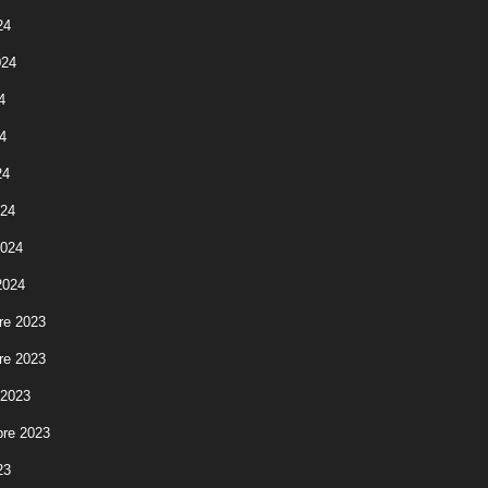
24
024
4
4
24
024
2024
2024
re 2023
re 2023
 2023
re 2023
23