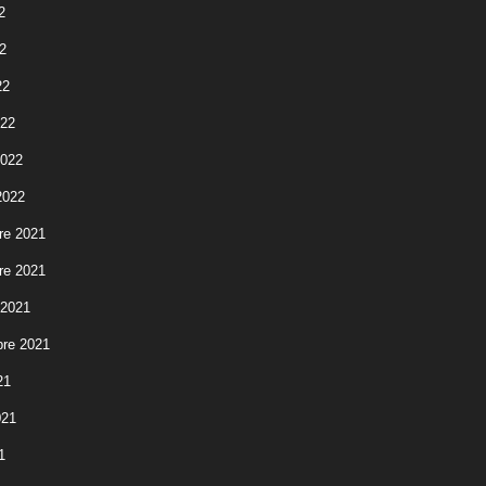
2
2
22
022
2022
2022
re 2021
re 2021
 2021
re 2021
21
021
1