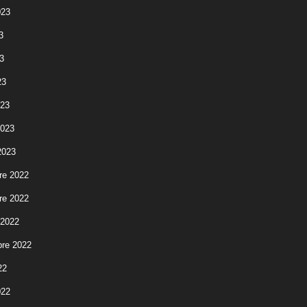
023
3
3
23
023
2023
2023
re 2022
re 2022
 2022
re 2022
22
022