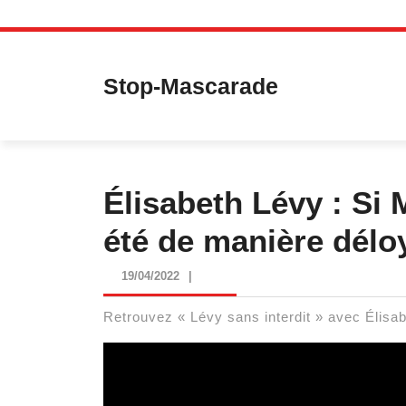
Skip
to
content
Stop-Mascarade
Élisabeth Lévy : Si M
été de manière délo
19/04/2022
19/04/2022
|
Retrouvez « Lévy sans interdit » avec Élisab