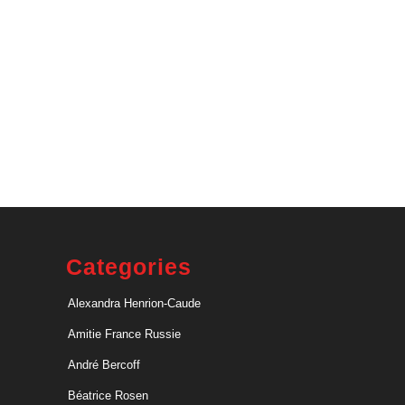
Categories
Alexandra Henrion-Caude
Amitie France Russie
André Bercoff
Béatrice Rosen