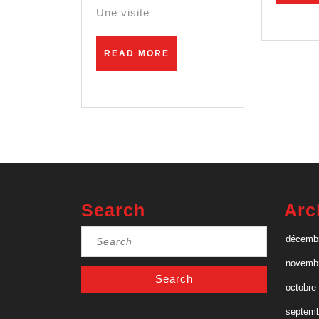
Une visite
READ
READ MORE
MORE
Search
Arc
Search
décemb
for:
novemb
octobre
septemb