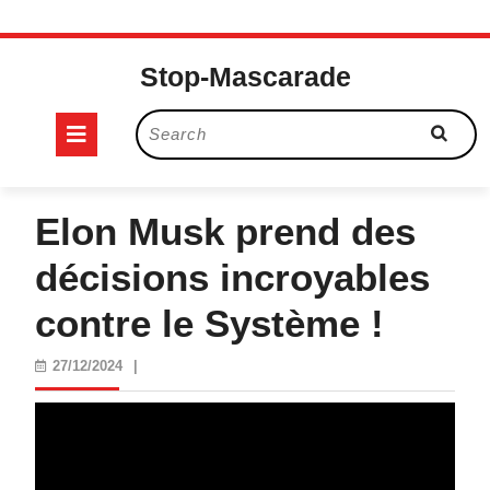
Skip
to
Stop-Mascarade
content
Open
Search
for:
Button
Elon Musk prend des
décisions incroyables
contre le Système !
27/12/2024
27/12/2024
|