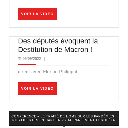
VOIR
VOIR LA VIDEO
LA
VIDEO
Des députés évoquent la
Des
Destitution de Macron !
députés
09/09/2022
09/09/2022
|
évoquent
direct avec Florian Philippot
la
Destitution
VOIR
VOIR LA VIDEO
de
LA
VIDEO
Macron
!
CONFÉRENCE « LE TRAITÉ DE L’OMS SUR LES PANDÉMIES :
NOS LIBERTÉS EN DANGER ? » AU PARLEMENT EUROPÉEN