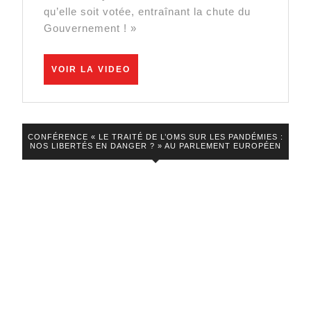
Gouvernement
qu’elle soit votée, entraînant la chute du
Gouvernement ! »
risque
de
tomber
VOIR
VOIR LA VIDEO
LA
! »
VIDEO
CONFÉRENCE « LE TRAITÉ DE L’OMS SUR LES PANDÉMIES :
NOS LIBERTÉS EN DANGER ? » AU PARLEMENT EUROPÉEN