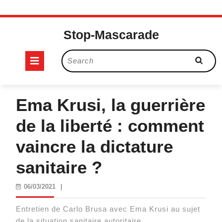
Skip
to
Stop-Mascarade
content
Open
Search
for:
Button
Ema Krusi, la guerrière
de la liberté : comment
vaincre la dictature
sanitaire ?
06/03/2021
06/03/2021
|
Entretien de Carlo Brusa avec Ema Krusi au sujet
de la situation sanitaire autoritaire.