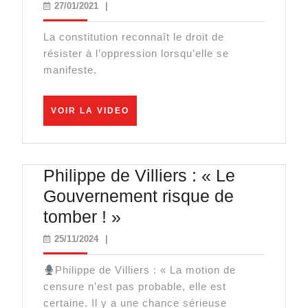
Frédéric
27/01/2021
27/01/2021
|
Poisson
La constitution reconnaît le droit de
:
résister à l’oppression lorsqu’elle se
« on
manifeste.
ferait
mieux
VOIR
VOIR LA VIDEO
LA
de
VIDEO
laisser
nos
Philippe de Villiers : « Le
médecin
Gouvernement risque de
prescrire
Philippe
tomber ! »
de
25/11/2024
25/11/2024
|
Villiers
Philippe de Villiers : « La motion de
:
censure n’est pas probable, elle est
« Le
certaine. Il y a une chance sérieuse