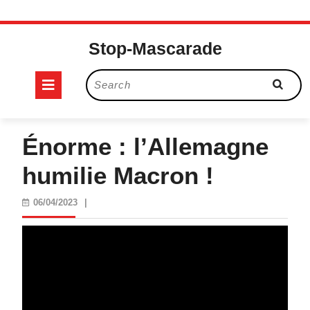
Skip
to
Stop-Mascarade
content
Open
Search
for:
Button
Énorme : l’Allemagne
humilie Macron !
06/04/2023
06/04/2023
|