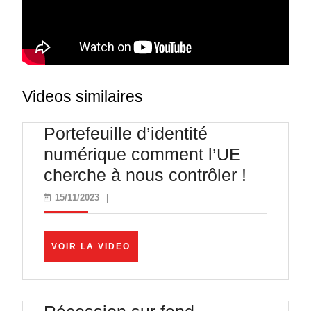
Videos similaires
Portefeuille d’identité
numérique comment l’UE
Portefeu
cherche à nous contrôler !
d’identit
15/11/2023
15/11/2023
|
numériq
commen
VOIR
VOIR LA VIDEO
l’UE
LA
VIDEO
cherche
à