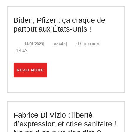
Biden, Pfizer : ça craque de
Biden,
partout aux États-Unis !
Pfizer
14/01/2023
Admin
|
|
0 Comment
|
14/01/2023
Admin
:
18:43
ça
craque
READ
READ MORE
de
MORE
partout
aux
États-
Unis
Fabrice Di Vizio : liberté
!
d’expression et crise sanitaire !