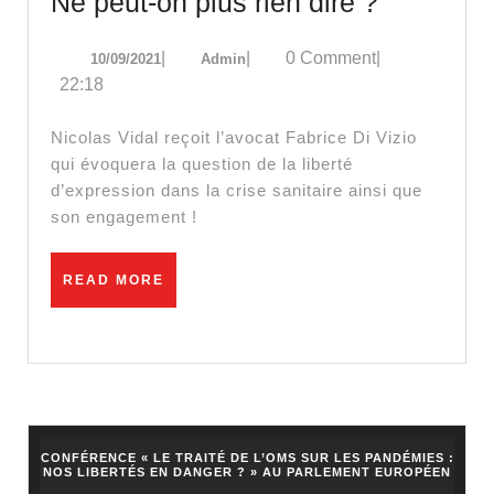
Fabrice
Ne peut-on plus rien dire ?
Di
10/09/2021
Admin
|
|
0 Comment
|
10/09/2021
Admin
Vizio
22:18
:
liberté
Nicolas Vidal reçoit l’avocat Fabrice Di Vizio
d’expres
qui évoquera la question de la liberté
d’expression dans la crise sanitaire ainsi que
et
son engagement !
crise
sanitaire
READ
READ MORE
!
MORE
Ne
peut-
on
plus
rien
CONFÉRENCE « LE TRAITÉ DE L’OMS SUR LES PANDÉMIES :
NOS LIBERTÉS EN DANGER ? » AU PARLEMENT EUROPÉEN