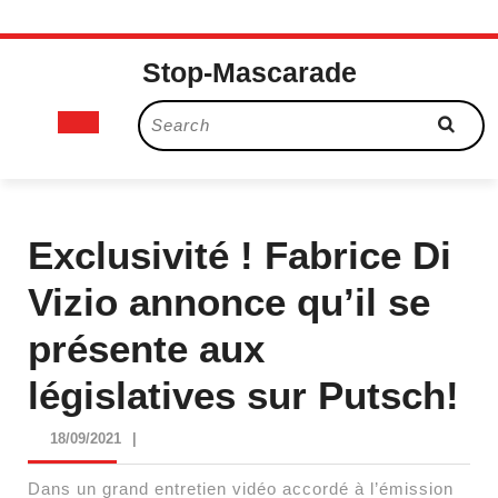
Skip
Stop-Mascarade
to
content
Open
Search
for:
Button
Exclusivité ! Fabrice Di
Vizio annonce qu’il se
présente aux
législatives sur Putsch!
18/09/2021
18/09/2021
|
Dans un grand entretien vidéo accordé à l’émission