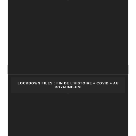
dire
?
LOCKDOWN FILES : FIN DE L’HISTOIRE « COVID » AU
ROYAUME-UNI