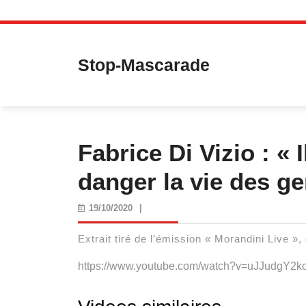
Skip
to
content
Stop-Mascarade
Fabrice Di Vizio : « 
danger la vie des g
19/10/2020
19/10/2020
|
Extrait tiré de l’émission « Morandini Live 
https://www.youtube.com/watch?v=uJJudgY2k