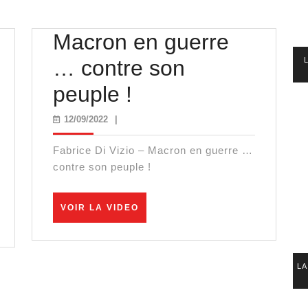
Macron en guerre
… contre son
Macron
peuple !
en
12/09/2022
12/09/2022
|
guerre
Fabrice Di Vizio – Macron en guerre …
…
contre son peuple !
contre
VOIR
VOIR LA VIDEO
son
LA
VIDEO
peuple
LA
!