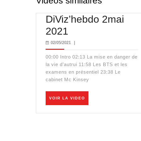
Videos similaires
DiViz’hebdo 2mai
DiViz’hebdo
2021
2mai
02/05/2021
02/05/2021
|
2021
00:00​ Intro 02:13​ La mise en danger de
la vie d’autrui 11:58​ Les BTS et les
examens en présentiel 23:38​ Le
cabinet Mc Kinsey
VOIR
VOIR LA VIDEO
LA
VIDEO