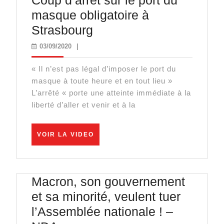
Coup d’arrêt sur le port du
masque obligatoire à
Coup
Strasbourg
d’arrêt
03/09/2020
03/09/2020
|
sur
« Il n’est pas légal d’imposer le port du
le
masque à toute heure et en tout lieu »
port
L’arrêté « porte une atteinte immédiate à la
du
liberté d’aller et venir et à la
masque
obligatoire
VOIR
VOIR LA VIDEO
LA
à
VIDEO
Strasbourg
Macron, son gouvernement
et sa minorité, veulent tuer
l’Assemblée nationale ! –