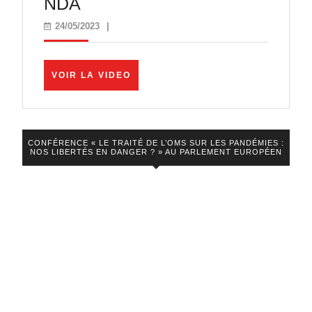
Macron,
NDA
son
24/05/2023
24/05/2023
|
gouvernement
et
VOIR
VOIR LA VIDEO
sa
LA
VIDEO
minorité,
veulent
CONFÉRENCE « LE TRAITÉ DE L’OMS SUR LES PANDÉMIES :
tuer
NOS LIBERTÉS EN DANGER ? » AU PARLEMENT EUROPÉEN
l’Assemblée
nationale
!
–
NDA