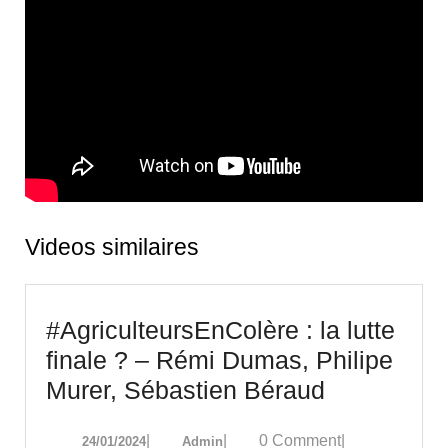
Videos similaires
#AgriculteursEnColère : la lutte
finale ? – Rémi Dumas, Philipe
#Agriculte
Murer, Sébastien Béraud
:
24/01/2024
Admin
|
|
0 Comment
|
24/01/2024
Admin