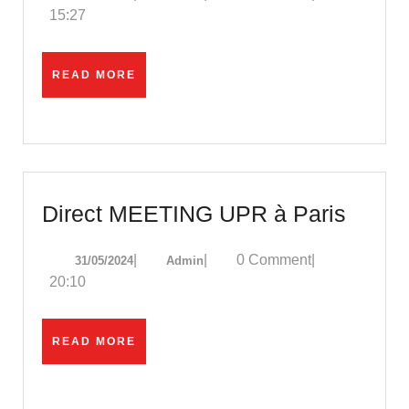
la
15:27
lutte
finale
READ
READ MORE
?
MORE
–
Rémi
Dumas,
Philipe
Direct
Direct MEETING UPR à Paris
Murer,
MEET
Sébastien
31/05/2024
Admin
|
|
0 Comment
|
31/05/2024
Admin
UPR
Béraud
20:10
à
Paris
READ
READ MORE
MORE