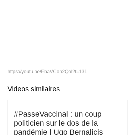
https://youtu.be/EbaVCon2QoI?t=131
Videos similaires
#PasseVaccinal : un coup
politicien sur le dos de la
#PasseVa
pandémie | Ugo Bernalicis