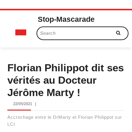
Skip
Stop-Mascarade
to
content
Open
Search
for:
Button
Florian Philippot dit ses
vérités au Docteur
Jérôme Marty !
22/05/2021
22/05/2021
|
Accrochage entre le DrMarty et Florian Philippot sur
LCI