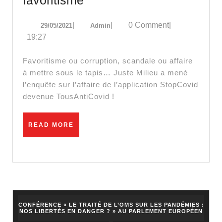
:
29/05/2021
Admin
|
|
0 Comment
|
29/05/2021
Admin
Véran,
19:27
scandale
et
Favoritisme ou corruption, scandale ou affaire
favoritisme
à mettre sous le tapis… Juste Milieu a mené
l’enquête sur l’affaire de l’application StopCovid
devenue TousAntiCovid !
READ
READ MORE
MORE
CONFÉRENCE « LE TRAITÉ DE L’OMS SUR LES PANDÉMIES :
NOS LIBERTÉS EN DANGER ? » AU PARLEMENT EUROPÉEN