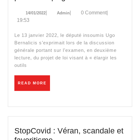
:
14/01/2022
Admin
|
|
0 Comment
|
14/01/2022
Admin
un
19:53
coup
politicien
Le 13 janvier 2022, le député insoumis Ugo
sur
Bernalicis s’exprimait lors de la discussion
générale portant sur l’examen, en deuxième
le
lecture, du projet de loi visant à « élargir les
dos
outils
de
la
READ
READ MORE
pandémi
MORE
|
Ugo
Bernalici
StopCovid : Véran, scandale et
StopCovid
favoritisme