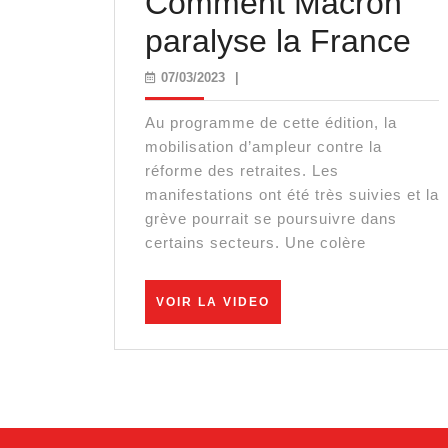
Comment Macron
C
paralyse la France
Ma
07/03/2023
07/03/2023
|
pa
Au programme de cette édition, la
la
mobilisation d’ampleur contre la
réforme des retraites. Les
Fr
manifestations ont été très suivies et la
grève pourrait se poursuivre dans
certains secteurs. Une colère
VOIR
VOIR LA VIDEO
LA
VIDEO