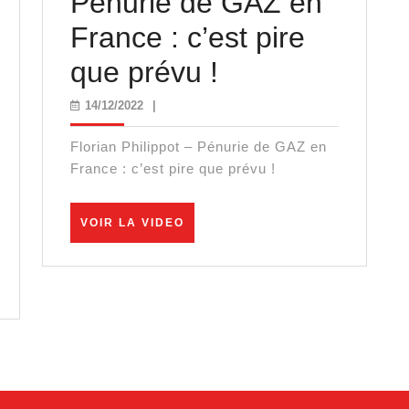
Pénurie de GAZ en
omment
France : c’est pire
cron
Pénurie
que prévu !
ralyse
de
14/12/2022
14/12/2022
|
GAZ
Florian Philippot – Pénurie de GAZ en
ance
en
France : c’est pire que prévu !
France
VOIR
VOIR LA VIDEO
:
LA
VIDEO
c’est
pire
que
prévu