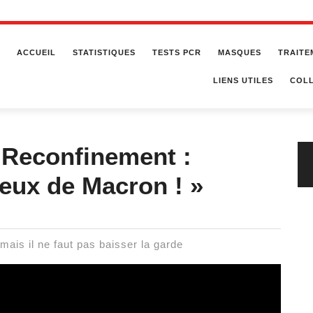
ACCUEIL
STATISTIQUES
TESTS PCR
MASQUES
TRAITE
LIENS UTILES
COLL
« Reconfinement :
ieux de Macron ! »
mais il ne faut pas baisser la garde