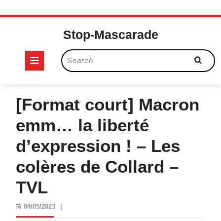
Skip
to
Stop-Mascarade
content
Open
Search
for:
Button
[Format court] Macron
emm… la liberté
d’expression ! – Les
colères de Collard –
TVL
04/05/2023
04/05/2023
|