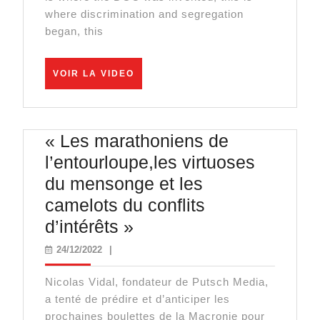
where discrimination and segregation
began, this
VOIR
VOIR LA VIDEO
LA
VIDEO
« Les marathoniens de
l’entourloupe,les virtuoses
du mensonge et les
camelots du conflits
« Les
d’intérêts »
marathoniens
24/12/2022
24/12/2022
|
de
Nicolas Vidal, fondateur de Putsch Media,
l’entourloupe,les
a tenté de prédire et d’anticiper les
virtuoses
prochaines boulettes de la Macronie pour