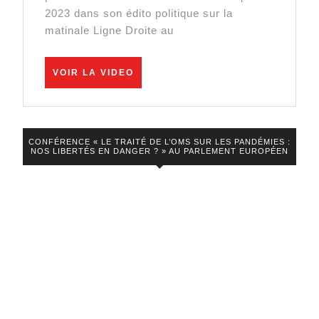
du
2023 dans son édito politique sur la
matinale Ligne Droite au
mensonge
et
les
VOIR
VOIR LA VIDEO
LA
camelots
VIDEO
du
conflits
CONFÉRENCE « LE TRAITÉ DE L’OMS SUR LES PANDÉMIES :
NOS LIBERTÉS EN DANGER ? » AU PARLEMENT EUROPÉEN
d’intérêts »