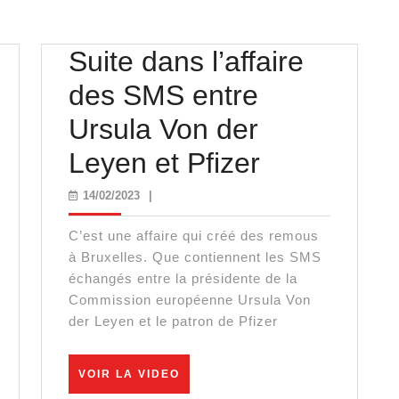
Suite dans l’affaire
des SMS entre
Ursula Von der
Suite
Leyen et Pfizer
dans
14/02/2023
14/02/2023
|
l’affaire
C’est une affaire qui créé des remous
des
à Bruxelles. Que contiennent les SMS
échangés entre la présidente de la
SMS
Commission européenne Ursula Von
der Leyen et le patron de Pfizer
entre
Ursula
VOIR
VOIR LA VIDEO
LA