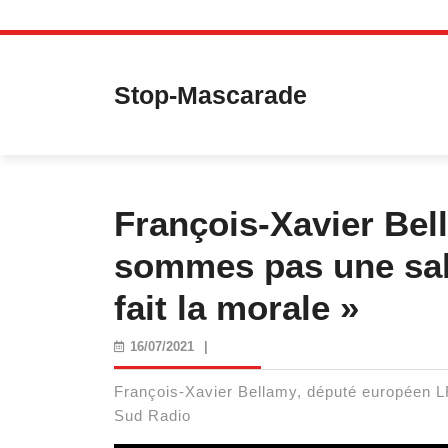
Skip
to
content
Stop-Mascarade
François-Xavier Bel
sommes pas une sall
fait la morale »
16/07/2021
16/07/2021
|
François-Xavier Bellamy, député européen LR, 
Sud Radio