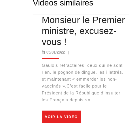
Videos similaires
Monsieur le Premier
ministre, excusez-
Monsieur
vous !
le
05/01/2022
05/01/2022
|
Premier
Gaulois réfractaires, ceux qui ne sont
ministre,
rien, le pognon de dingue, les illettrés,
et maintenant « emmerder les non-
excusez-
vaccinés ».C’est facile pour le
Président de la République d’insulter
vous
les Français depuis sa
!
VOIR
VOIR LA VIDEO
LA
VIDEO