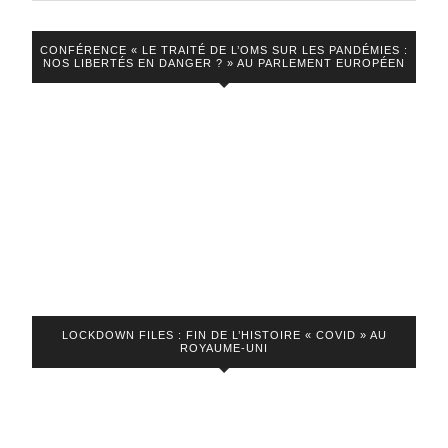
des
restrictions
CONFÉRENCE « LE TRAITÉ DE L’OMS SUR LES PANDÉMIES :
sans
NOS LIBERTÉS EN DANGER ? » AU PARLEMENT EUROPÉEN
fin
?
LOCKDOWN FILES : FIN DE L’HISTOIRE « COVID » AU
ROYAUME-UNI