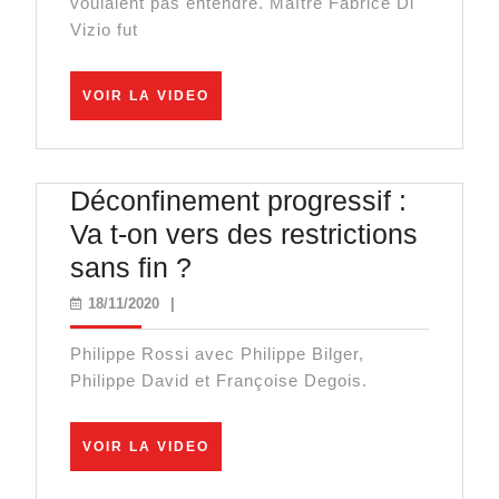
Ripos
voulaient pas entendre. Maître Fabrice Di
Vizio fut
massi
VOIR
VOIR LA VIDEO
LA
VIDEO
Déconfinement progressif :
Va t-on vers des restrictions
Déconfinement
sans fin ?
progressif
18/11/2020
18/11/2020
|
:
Philippe Rossi avec Philippe Bilger,
Va
Philippe David et Françoise Degois.
t-
on
VOIR
VOIR LA VIDEO
vers
LA
VIDEO