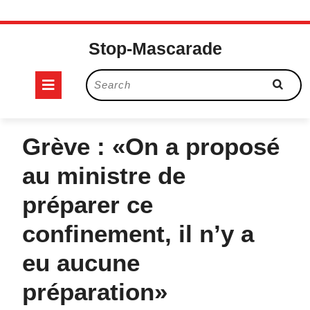
Skip
to
Stop-Mascarade
content
Open
Search
for:
Button
Grève : «On a proposé
au ministre de
préparer ce
confinement, il n’y a
eu aucune
préparation»