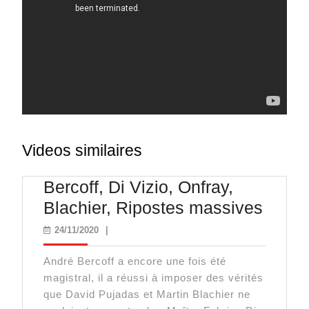
Videos similaires
Bercoff, Di Vizio, Onfray,
Bercof
Blachier, Ripostes massives
Di
24/11/2020
24/11/2020
|
Vizio,
André Bercoff a encore une fois été
Onfra
magistral, il a réussi à imposer des vérités
Blachi
que David Pujadas et Martin Blachier ne