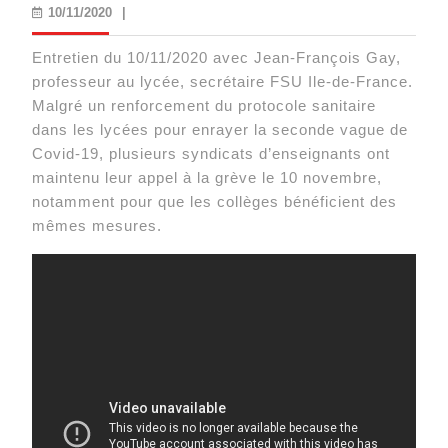
10/11/2020
10/11/2020
|
Entretien du 10/11/2020 avec Jean-François Gay,
professeur au lycée, secrétaire FSU Ile-de-France.
Malgré un renforcement du protocole sanitaire
dans les lycées pour enrayer la seconde vague de
Covid-19, plusieurs syndicats d’enseignants ont
maintenu leur appel à la grève le 10 novembre,
notamment pour que les collèges bénéficient des
mêmes mesures.