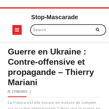
Skip
to
Stop-Mascarade
content
Open
Search
for:
Button
Guerre en Ukraine :
Contre-offensive et
propagande – Thierry
Mariani
17/06/2023
17/06/2023
|
La France est-elle encore en mesure de compter
sur la scène internationale ? Alors que la guerre en