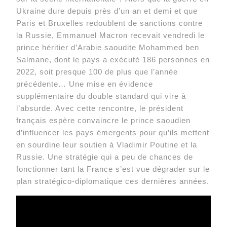
Ukraine dure depuis près d’un an et demi et que
Paris et Bruxelles redoublent de sanctions contre
la Russie, Emmanuel Macron recevait vendredi le
prince héritier d’Arabie saoudite Mohammed ben
Salmane, dont le pays a exécuté 186 personnes en
2022, soit presque 100 de plus que l’année
précédente… Une mise en évidence
supplémentaire du double standard qui vire à
l’absurde. Avec cette rencontre, le président
français espère convaincre le prince saoudien
d’influencer les pays émergents pour qu’ils mettent
en sourdine leur soutien à Vladimir Poutine et la
Russie. Une stratégie qui a peu de chances de
fonctionner tant la France s’est vue dégrader sur le
plan stratégico-diplomatique ces dernières années.