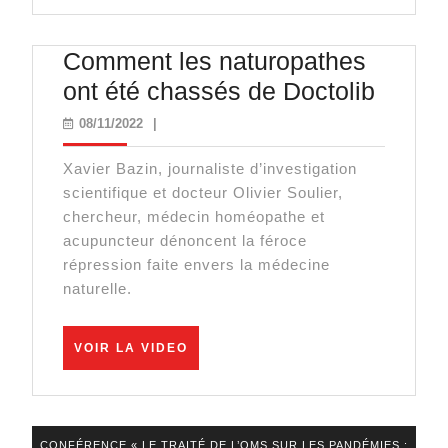
VIDEO
révoltent
contre
Comment les naturopathes
l’Union
Comm
ont été chassés de Doctolib
européenne
les
08/11/2022
08/11/2022
|
!
naturo
Xavier Bazin, journaliste d’investigation
ont
scientifique et docteur Olivier Soulier,
été
chercheur, médecin homéopathe et
chass
acupuncteur dénoncent la féroce
répression faite envers la médecine
de
naturelle.
Doctol
VOIR
VOIR LA VIDEO
LA
VIDEO
CONFÉRENCE « LE TRAITÉ DE L’OMS SUR LES PANDÉMIES :