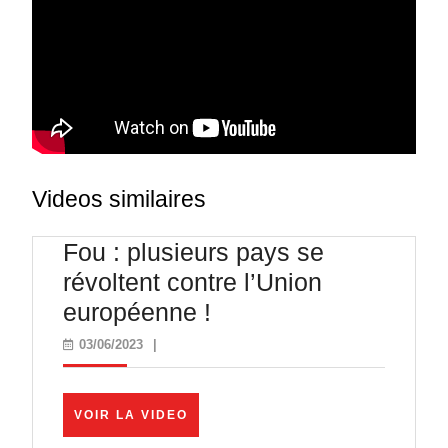
Videos similaires
Fou : plusieurs pays se
révoltent contre l’Union
Fou
européenne !
:
03/06/2023
03/06/2023
|
plusieurs
pays
VOIR
VOIR LA VIDEO
se
LA