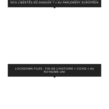
NOS LIBERTÉS EN DANGER ? » AU PARLEMENT EUROPÉEN
LOCKDOWN FILES : FIN DE L’HISTOIRE « COVID » AU
ROYAUME-UNI