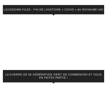
LOCKDOWN FILES : FIN DE L’HISTOIRE « COVID » AU ROYAUME-UNI
LA GUERRE DE 5E GÉNÉRATION VIENT DE COMMENCER ET VOUS
EN FAITES PARTIE !