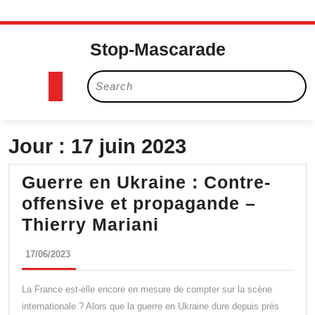
Skip
to
Stop-Mascarade
content
Search
Open
for:
Button
Jour :
17 juin 2023
Guerre en Ukraine : Contre-
offensive et propagande –
Guerre
Thierry Mariani
en
17/06/2023
17/06/2023
Ukraine :
Contre-
La France est-elle encore en mesure de compter sur la scène
offensive
internationale ? Alors que la guerre en Ukraine dure depuis près