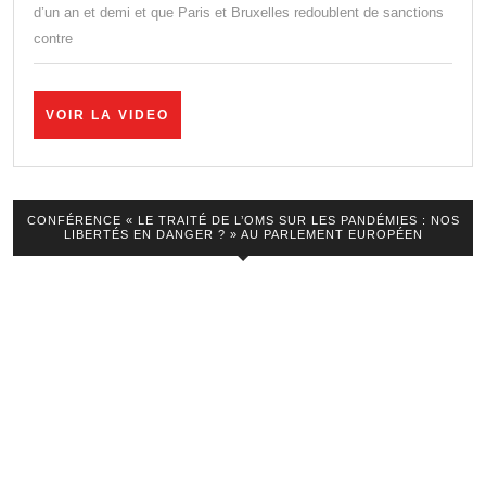
d’un an et demi et que Paris et Bruxelles redoublent de sanctions
et
contre
propagande
–
Thierry
VOIR
VOIR LA VIDEO
LA
Mariani
VIDEO
CONFÉRENCE « LE TRAITÉ DE L’OMS SUR LES PANDÉMIES : NOS
LIBERTÉS EN DANGER ? » AU PARLEMENT EUROPÉEN