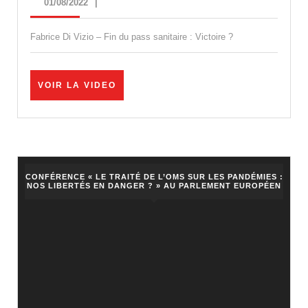
01/08/2022
01/08/2022
|
pass
sanitaire
Fabrice Di Vizio – Fin du pass sanitaire : Victoire ?
:
Victoire
VOIR
VOIR LA VIDEO
?
LA
VIDEO
CONFÉRENCE « LE TRAITÉ DE L’OMS SUR LES PANDÉMIES :
NOS LIBERTÉS EN DANGER ? » AU PARLEMENT EUROPÉEN