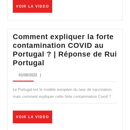
VOIR
VOIR LA VIDEO
LA
VIDEO
Comment expliquer la forte
contamination COVID au
Portugal ? | Réponse de Rui
Comment
Portugal
expliquer
01/08/2022
01/08/2022
|
la
forte
Le Portugal est le modèle européen du taux de vaccination,
contamination
mais comment expliquer cette forte contamination Covid ?
COVID
au
VOIR
VOIR LA VIDEO
Portugal
LA
VIDEO