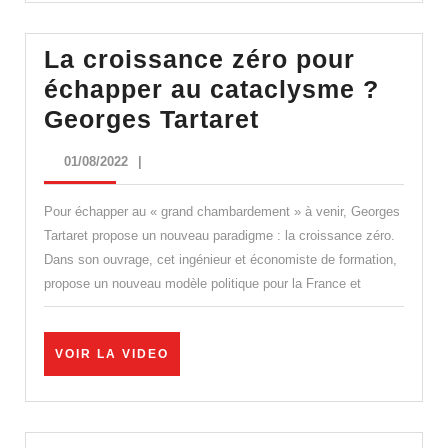
?
|
La croissance zéro pour
Réponse
échapper au cataclysme ?
de
La
Georges Tartaret
Rui
croissance
Portugal
01/08/2022
01/08/2022
|
zéro
pour
Pour échapper au « grand chambardement » à venir, Georges
échapper
Tartaret propose un nouveau paradigme : la croissance zéro.
Dans son ouvrage, cet ingénieur et économiste de formation,
au
propose un nouveau modèle politique pour la France et
cataclysme
?
Georges
VOIR
VOIR LA VIDEO
LA
Tartaret
VIDEO