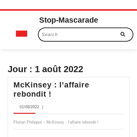
Skip
Stop-Mascarade
to
content
Open
Search
for:
Button
Jour :
1 août 2022
McKinsey : l’affaire
McKinsey
rebondit !
:
01/08/2022
01/08/2022
|
l’affaire
rebondit
Florian Philippot – McKinsey : l’affaire rebondit !
!