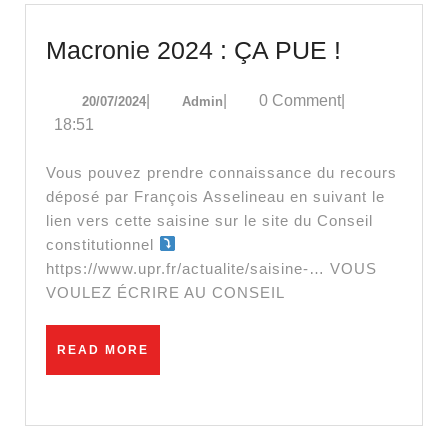
Macronie
Macronie 2024 : ÇA PUE !
2024
20/07/2024
Admin
|
|
0 Comment
|
20/07/2024
Admin
:
18:51
ÇA
PUE
Vous pouvez prendre connaissance du recours
!
déposé par François Asselineau en suivant le
lien vers cette saisine sur le site du Conseil
constitutionnel
https://www.upr.fr/actualite/saisine-… VOUS
VOULEZ ÉCRIRE AU CONSEIL
READ
READ MORE
MORE