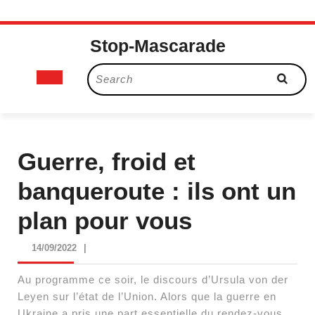
Skip
Stop-Mascarade
to
content
Open
Search
for:
Button
Guerre, froid et
banqueroute : ils ont un
plan pour vous
14/09/2022
14/09/2022
|
Au programme ce soir, le discours d’Ursula von der
Leyen sur l’état de l’Union. Alors que la guerre en
Ukraine a pris une part essentielle du rendez-vous,