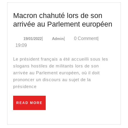
Macron chahuté lors de son
Macr
arrivée au Parlement européen
chah
19/01/2022
Admin
|
|
0 Comment
|
19/01/2022
Admin
lors
19:09
de
son
Le président français a été accueilli sous les
arriv
slogans hostiles de militants lors de son
arrivée au Parlement européen, où il doit
au
prononcer un discours au sujet de la
Parl
présidence
euro
READ
READ MORE
MORE