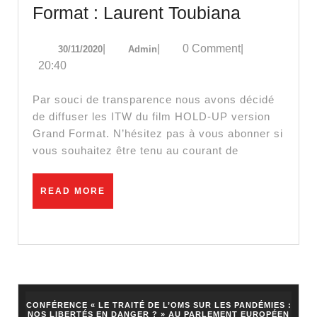
HOLD-
Format : Laurent Toubiana
UP,
30/11/2020
Admin
|
|
0 Comment
|
30/11/2020
Admin
Interview
20:40
Grand
Format
Par souci de transparence nous avons décidé
:
de diffuser les ITW du film HOLD-UP version
Grand Format. N’hésitez pas à vous abonner si
Laurent
vous souhaitez être tenu au courant de
Toubiana
READ
READ MORE
MORE
CONFÉRENCE « LE TRAITÉ DE L’OMS SUR LES PANDÉMIES :
NOS LIBERTÉS EN DANGER ? » AU PARLEMENT EUROPÉEN