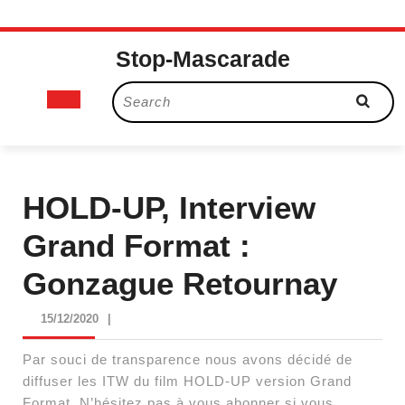
Skip
Stop-Mascarade
to
content
Open
Search
for:
Button
HOLD-UP, Interview
Grand Format :
Gonzague Retournay
15/12/2020
15/12/2020
|
Par souci de transparence nous avons décidé de
diffuser les ITW du film HOLD-UP version Grand
Format. N’hésitez pas à vous abonner si vous