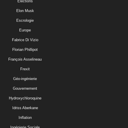
Elections
Elon Musk
Escrologie
Europe
Fabrice Di Vizio
Florian Phillipot
François Asselineau
Frexit
Géo-ingénierie
Gouvernement
Hydroxychloroquine
Idriss Aberkane
Inflation
Ingénierie Sociale