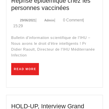
Reprise épidémique chez les
Reprise
personnes vaccinées
épidémique
29/06/2021
Admin
|
|
0 Comment
|
29/06/2021
Admin
chez
15:29
les
personnes
Bulletin d’information scientifique de l’IHU –
vaccinées
Nous avons le droit d’être intelligents ! Pr
Didier Raoult, Directeur de l’IHU Méditerranée
Infection
READ
READ MORE
MORE
HOLD-UP, Interview Grand