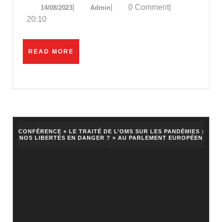
14/08/2023
Admin
|
|
0 Comment
|
14/08/2023
Admin
injections
20:10
covid
:
READ
READ MORE
une
MORE
décision
historique
!
CONFÉRENCE « LE TRAITÉ DE L’OMS SUR LES PANDÉMIES :
NOS LIBERTÉS EN DANGER ? » AU PARLEMENT EUROPÉEN