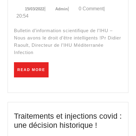
19
15/03/2022
Admin
|
|
0 Comment
|
15/03/2022
Admin
:
20:54
nouveaux
variants
Bulletin d’information scientifique de l’IHU –
et
Nous avons le droit d’être intelligents !Pr Didier
Raoult, Directeur de l’IHU Méditerranée
évolution
Infection
READ
READ MORE
MORE
Traitements et injections covid :
Traitement
une décision historique !
et