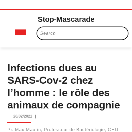
Skip
Stop-Mascarade
to
content
Open
Search
for:
Button
Infections dues au
SARS-Cov-2 chez
l’homme : le rôle des
animaux de compagnie
28/02/2021
28/02/2021
|
Pr. Max Maurin, Professeur de Bactériologie, CHU