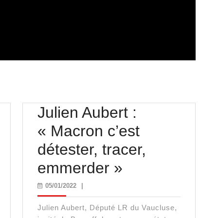
Julien Aubert :
« Macron c’est
détester, tracer,
Julien
emmerder »
Aubert
05/01/2022
05/01/2022
|
:
Julien Aubert, Député LR du Vaucluse,