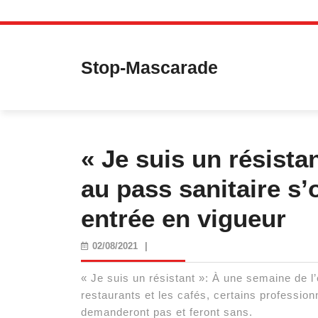
Skip
to
content
Stop-Mascarade
« Je suis un résista
au pass sanitaire s’
entrée en vigueur
02/08/2021
02/08/2021
|
« Je suis un résistant »: À une semaine de l
restaurants et les cafés, certains profession
demanderont pas et feront sans.