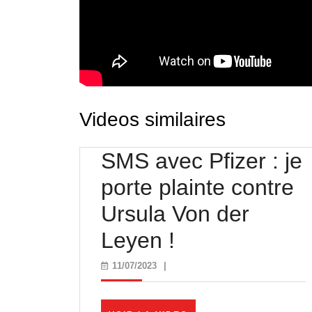
Videos similaires
SMS avec Pfizer : je
porte plainte contre
Ursula Von der
SMS
Leyen !
avec
11/07/2023
11/07/2023
|
Pfizer