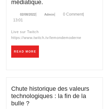
1er
médiatique.
Aout
02/08/2022
Admin
|
|
0 Comment
|
02/08/2022
Admin
:
13:01
fin
de
Live sur Twitch
l’urgence
https://www.twitch.tv/lemondemoderne
sanitaire,
dans
READ
READ MORE
MORE
le
silence
médiatique.
Chute historique des valeurs
technologiques : la fin de la
Chute
bulle ?