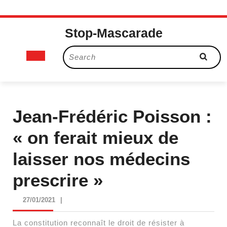
Skip
Stop-Mascarade
to
content
Open
Search
for:
Button
Jean-Frédéric Poisson :
« on ferait mieux de
laisser nos médecins
prescrire »
27/01/2021
27/01/2021
|
La constitution reconnaît le droit de résister à