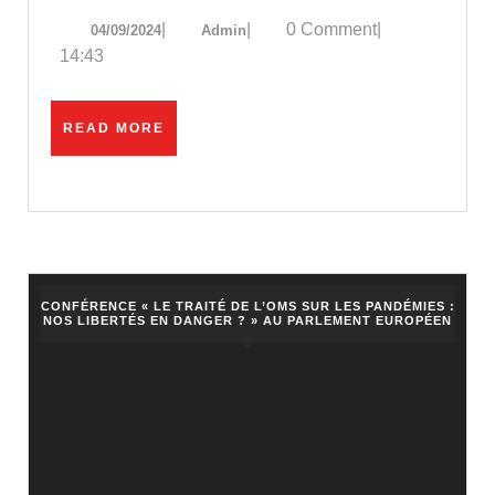
historique
04/09/2024
Admin
|
|
0 Comment
|
04/09/2024
Admin
des
14:43
valeurs
technologiques
READ
READ MORE
:
MORE
la
fin
de
la
bulle
CONFÉRENCE « LE TRAITÉ DE L’OMS SUR LES PANDÉMIES :
NOS LIBERTÉS EN DANGER ? » AU PARLEMENT EUROPÉEN
?