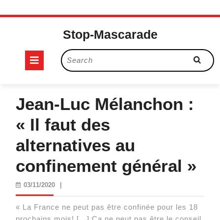
Skip
to
Stop-Mascarade
content
Open
Search
for:
Button
Jean-Luc Mélanchon :
« Il faut des
alternatives au
confinement général »
03/11/2020
03/11/2020
|
« La France ne peut pas être confinée pour les 18
prochains mois! […] Ca ne peut pas être le conseil