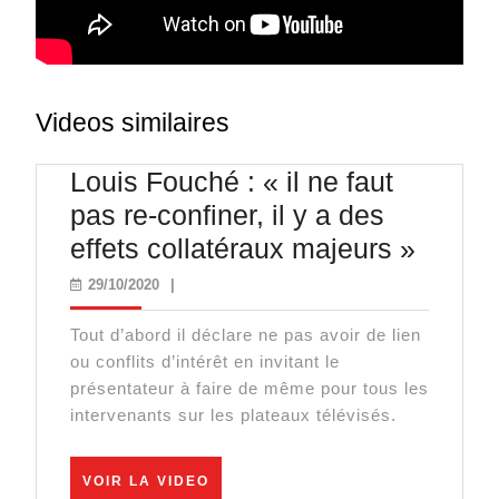
Videos similaires
Louis Fouché : « il ne faut
pas re-confiner, il y a des
Louis
effets collatéraux majeurs »
Fouch
29/10/2020
29/10/2020
|
:
Tout d’abord il déclare ne pas avoir de lien
« il
ou conflits d’intérêt en invitant le
ne
présentateur à faire de même pour tous les
faut
intervenants sur les plateaux télévisés.
pas
re-
VOIR
VOIR LA VIDEO