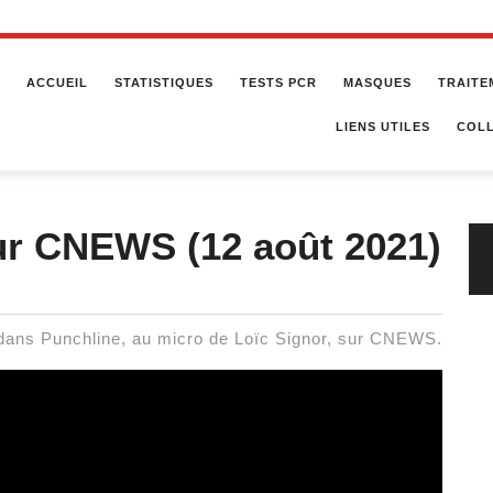
ACCUEIL
STATISTIQUES
TESTS PCR
MASQUES
TRAITE
LIENS UTILES
COLL
ur CNEWS (12 août 2021)
é dans Punchline, au micro de Loïc Signor, sur CNEWS.