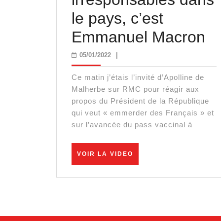
le pays, c’est
L
Emmanuel Macron
pr
05/01/2022
05/01/2022
|
d
Ce matin j’étais l’invité d’Apolline de
ir
Malherbe sur RMC pour réagir aux
propos du Président de la République
d
qui veut « emmerder des Français » et
sur l’avancée du pass vaccinal à
le
pa
VOIR
VOIR LA VIDEO
LA
c’
VIDEO
E
M