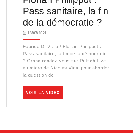
Pass sanitaire, la fin
e
Fabric
de la démocratie ?
emier
Di
13/07/2021
13/07/2021
|
es
Vizio
Fabrice Di Vizio / Florian Philippot :
responsables
/
Pass sanitaire, la fin de la démocratie
? Grand rendez-vous sur Putsch Live
ans
Florian
au micro de Nicolas Vidal pour aborder
la question de
Philipp
ys,
:
VOIR
VOIR LA VIDEO
est
LA
Pass
VIDEO
mmanuel
sanitair
acron
la