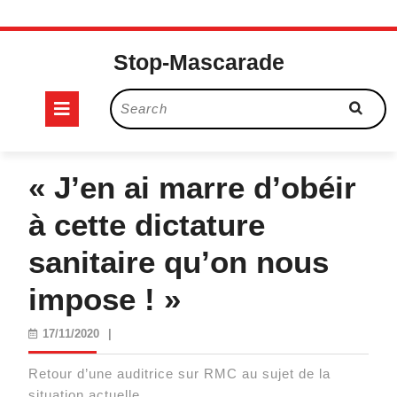
Skip
to
Stop-Mascarade
content
Open
Search
for:
Button
« J’en ai marre d’obéir
à cette dictature
sanitaire qu’on nous
impose ! »
17/11/2020
17/11/2020
|
Retour d’une auditrice sur RMC au sujet de la
situation actuelle.