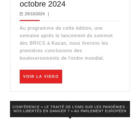
BRICS
octobre 2024
vs
29/10/2024
29/10/2024
|
Occident
Au programme de cette édition, une
:
semaine après le lancement du sommet
l’heure
des BRICS à Kazan, nous tirerons les
du
premières conclusions des
bouleversements de l’ordre mondial.
bilan
?
VOIR
–
VOIR LA VIDEO
LA
JT
VIDEO
du
mardi
CONFÉRENCE « LE TRAITÉ DE L’OMS SUR LES PANDÉMIES :
NOS LIBERTÉS EN DANGER ? » AU PARLEMENT EUROPÉEN
29
octobre
2024