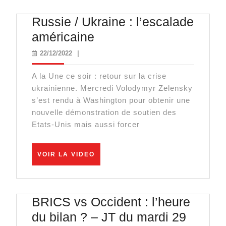
Russie / Ukraine : l’escalade
Russie
américaine
/
22/12/2022
22/12/2022
|
Ukraine
A la Une ce soir : retour sur la crise
:
ukrainienne. Mercredi Volodymyr Zelensky
l’escalade
s’est rendu à Washington pour obtenir une
américaine
nouvelle démonstration de soutien des
Etats-Unis mais aussi forcer
VOIR
VOIR LA VIDEO
LA
VIDEO
BRICS vs Occident : l’heure
du bilan ? – JT du mardi 29