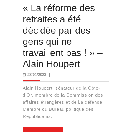
« La réforme des
retraites a été
grez
décidée par des
gens qui ne
ts
travaillent pas ! » –
« La
Alain Houpert
z-
réforme
23/01/2023
23/01/2023
|
des
Alain Houpert, sénateur de la Côte-
retraites
d’Or, membre de la Commission des
affaires étrangères et de La défense.
a
Membre du Bureau politique des
Républicains.
été
décidée