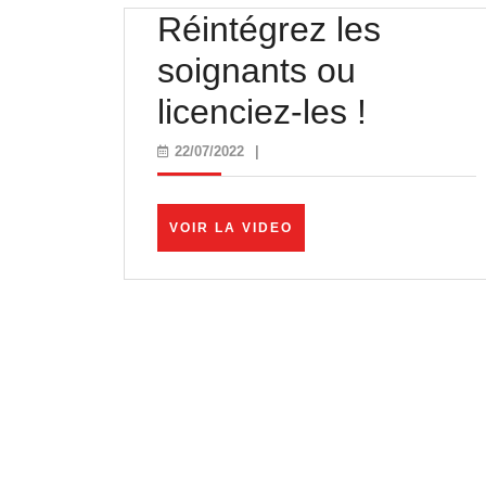
Réintégrez les
soignants ou
Réinté
licenciez-les !
les
22/07/2022
22/07/2022
|
soignan
ou
VOIR
VOIR LA VIDEO
LA
licencie
VIDEO
les
!