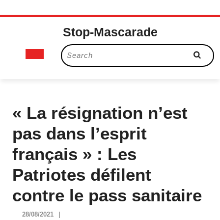
Skip
Stop-Mascarade
to
content
Open
Search
for:
Button
« La résignation n’est
pas dans l’esprit
français » : Les
Patriotes défilent
contre le pass sanitaire
28/08/2021
28/08/2021
|