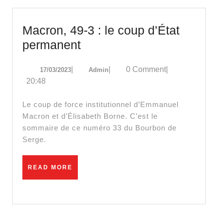
Macron, 49-3 : le coup d’État
Macron,
permanent
49-
17/03/2023
Admin
|
|
0 Comment
|
17/03/2023
Admin
3
20:48
:
le
Le coup de force institutionnel d’Emmanuel
coup
Macron et d’Élisabeth Borne. C’est le
sommaire de ce numéro 33 du Bourbon de
d’État
Serge.
permanent
READ
READ MORE
MORE