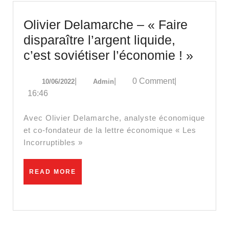
Olivier Delamarche – « Faire
disparaître l’argent liquide,
Olivie
c’est soviétiser l’économie ! »
Delam
10/06/2022
Admin
|
|
0 Comment
|
10/06/2022
Admin
–
16:46
«
Faire
Avec Olivier Delamarche, analyste économique
dispar
et co-fondateur de la lettre économique « Les
Incorruptibles »
l’arge
liquide
READ
READ MORE
c’est
MORE
soviét
l’éco
!