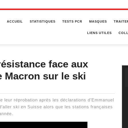
ACCUEIL
STATISTIQUES
TESTS PCR
MASQUES
TRAITE
LIENS UTILES
COLL
 résistance face aux
e Macron sur le ski
 de leur réprobation après les déclarations d’Emmanuel
’aller ski en Suisse alors que les stations françaises
’année.