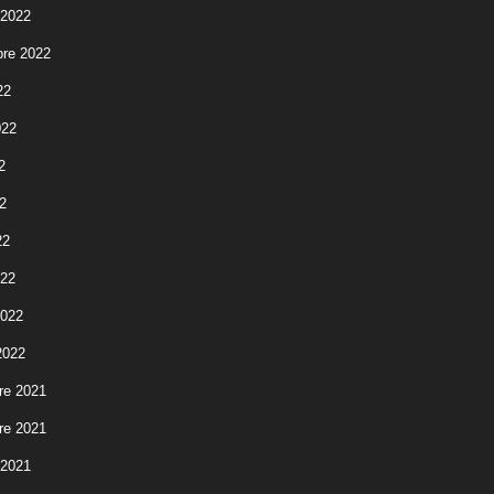
 2022
re 2022
22
022
2
2
22
022
2022
2022
re 2021
re 2021
 2021