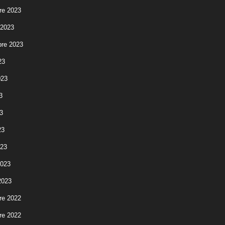
re 2023
 2023
re 2023
23
023
3
3
23
023
2023
2023
re 2022
re 2022