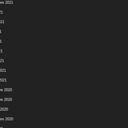
re 2021
21
021
1
1
21
021
2021
2021
re 2020
re 2020
 2020
re 2020