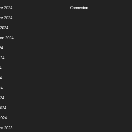
re 2024
Connexion
re 2024
 2024
re 2024
24
024
4
4
24
024
2024
2024
re 2023