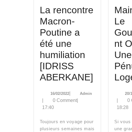
La rencontre
Mai
Macron-
Le
Poutine a
Gou
été une
nt 
humiliation
Une
[IDRISS
Pén
La
ABERKANE]
Log
rencontr
16/02/2022
Admin
|
16/02/2022
Admin
20/
Macron-
|
0 Comment
|
|
0
17:40
18:28
Poutine
a
Toujours en voyage pour
Si vous habitez dans
plusieurs semaines mais
une gran