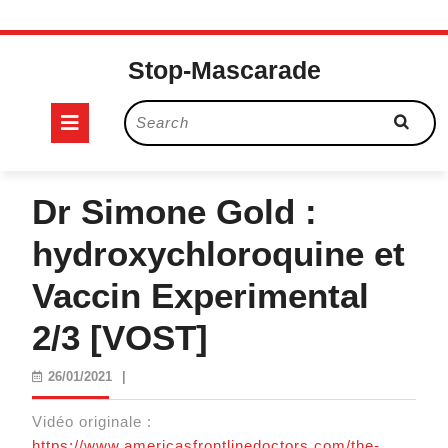
Skip
to
Stop-Mascarade
content
Open
Search
for:
Button
Dr Simone Gold :
hydroxychloroquine et
Vaccin Experimental
2/3 [VOST]
26/01/2021
26/01/2021
|
Vidéo originale :
https://www.americasfrontlinedoctors.com/the-