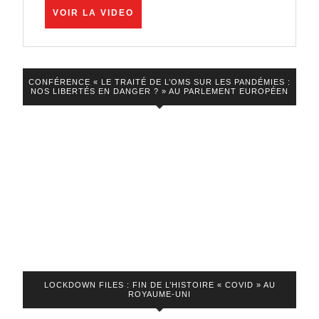
VOIR
le
VOIR LA VIDEO
LA
scandale
VIDEO
I-
ver-
CONFÉRENCE « LE TRAITÉ DE L’OMS SUR LES PANDÉMIES :
NOS LIBERTÉS EN DANGER ? » AU PARLEMENT EUROPÉEN
mec-
tine
LOCKDOWN FILES : FIN DE L’HISTOIRE « COVID » AU
ROYAUME-UNI