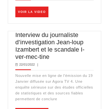
:
PFIZE
VOIR
VOIR LA VIDEO
en
LA
VIDEO
pleine
tempê
Interview du journaliste
!
d’investigation Jean-loup
Izambert et le scandale I-
Interview
ver-mec-tine
du
22/01/2022
22/01/2022
|
journaliste
Nouvelle mise en ligne de l’émission du 19
d’investigation
Janvier diffusée sur Agora TV 4. Une
Jean-
enquête sérieuse sur des études officielles
loup
de statistiques et des sources fiables
permettent de conclure
Izambert
et