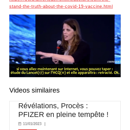
stand-the-truth-about-the-covid-19-vaccine.html
Videos similaires
Révélations, Procès :
Révéla
PFIZER en pleine tempête !
Procè
11/01/2023
11/01/2023
|