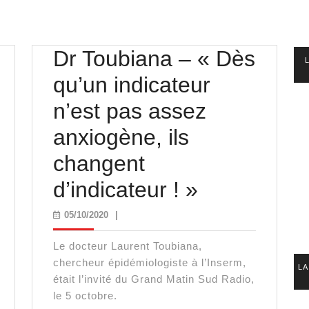
Dr Toubiana – « Dès
qu’un indicateur
n’est pas assez
anxiogène, ils
changent
Dr
d’indicateur ! »
Toubiana
05/10/2020
05/10/2020
|
émie
–
Le docteur Laurent Toubiana,
« Dès
chercheur épidémiologiste à l’Inserm,
LA
était l’invité du Grand Matin Sud Radio,
qu’un
le 5 octobre.