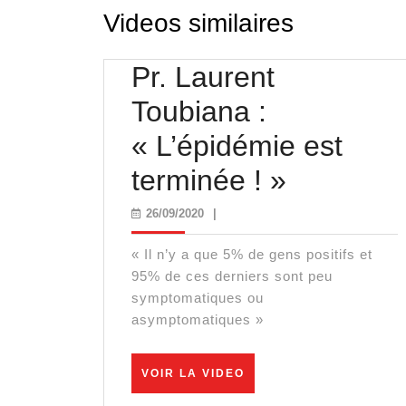
Videos similaires
Pr. Laurent
Toubiana :
« L’épidémie est
Pr.
terminée ! »
Laurent
26/09/2020
26/09/2020
|
Toubiana
« Il n’y a que 5% de gens positifs et
:
95% de ces derniers sont peu
symptomatiques ou
« L’épid
asymptomatiques »
est
VOIR
VOIR LA VIDEO
terminée
LA
VIDEO