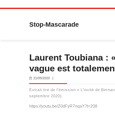
Skip
to
content
Stop-Mascarade
Laurent Toubiana : «
vague est totalement
21/09/2020
21/09/2020
|
Extrait tiré de l’émission « L’invité de Berna
septembre 2020).
https://youtu.be/Z0dFyR7nqaY?t=208