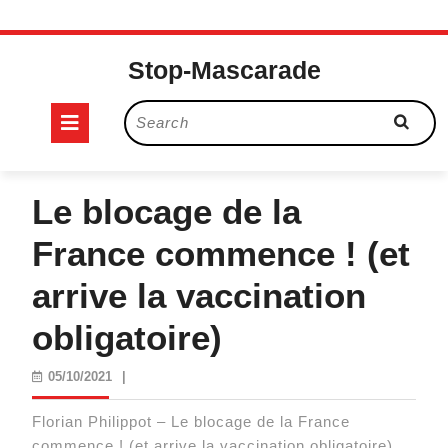
Skip
to
Stop-Mascarade
content
Open
Search
for:
Button
Le blocage de la
France commence ! (et
arrive la vaccination
obligatoire)
05/10/2021
05/10/2021
|
Florian Philippot – Le blocage de la France
commence ! (et arrive la vaccination obligatoire)