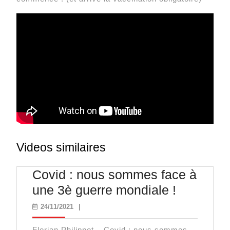
Videos similaires
Covid : nous sommes face à
Covid
une 3è guerre mondiale !
:
24/11/2021
24/11/2021
|
nous
Florian Philippot – Covid : nous sommes