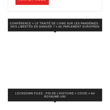
LA
risques
VIDEO
et
les
CONFÉRENCE « LE TRAITÉ DE L’OMS SUR LES PANDÉMIES :
NOS LIBERTÉS EN DANGER ? » AU PARLEMENT EUROPÉEN
malentendus
LOCKDOWN FILES : FIN DE L’HISTOIRE « COVID » AU
ROYAUME-UNI