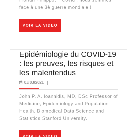
sommes
face à une 3è guerre mondiale !
face
à
VOIR
VOIR LA VIDEO
une
LA
VIDEO
3è
guerre
Epidémiologie du COVID-19
mondiale
: les preuves, les risques et
!
Epidémiologie
les malentendus
du
03/03/2021
03/03/2021
|
COVID-
John P. A. Ioannidis, MD, DSc Professor of
19
Medicine, Epidemiology and Population
:
Health, Biomedical Data Science and
les
Statistics Stanford University.
preuves,
les
VOIR
VOIR LA VIDEO