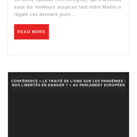
:
sous les meilleurs auspices tant notre Martin a
régalé ces derniers jours…
pass
sanitaire,
READ
READ MORE
vaccination
MORE
obligatoire
et
LA
CLÉ
?!
CONFÉRENCE « LE TRAITÉ DE L’OMS SUR LES PANDÉMIES :
NOS LIBERTÉS EN DANGER ? » AU PARLEMENT EUROPÉEN