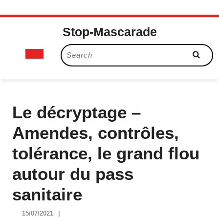
Skip
Stop-Mascarade
to
content
Open
Search
for:
Button
Le décryptage –
Amendes, contrôles,
tolérance, le grand flou
autour du pass
sanitaire
15/07/2021
15/07/2021
|