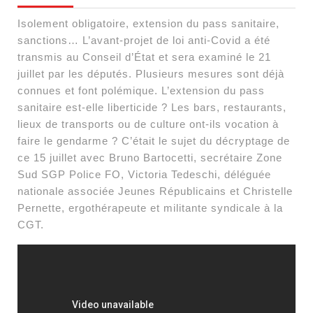
Isolement obligatoire, extension du pass sanitaire,
sanctions… L’avant-projet de loi anti-Covid a été
transmis au Conseil d’État et sera examiné le 21
juillet par les députés. Plusieurs mesures sont déjà
connues et font polémique. L’extension du pass
sanitaire est-elle liberticide ? Les bars, restaurants,
lieux de transports ou de culture ont-ils vocation à
faire le gendarme ? C’était le sujet du décryptage de
ce 15 juillet avec Bruno Bartocetti, secrétaire Zone
Sud SGP Police FO, Victoria Tedeschi, déléguée
nationale associée Jeunes Républicains et Christelle
Pernette, ergothérapeute et militante syndicale à la
CGT.