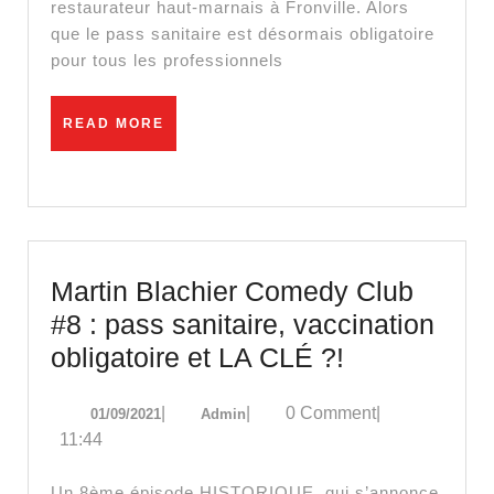
restaurateur haut-marnais à Fronville. Alors
fermer
que le pass sanitaire est désormais obligatoire
son
pour tous les professionnels
restau
READ
READ MORE
MORE
Martin Blachier Comedy Club
#8 : pass sanitaire, vaccination
Martin
obligatoire et LA CLÉ ?!
Blachier
01/09/2021
Admin
|
|
0 Comment
|
01/09/2021
Admin
Comedy
11:44
Club
#8
Un 8ème épisode HISTORIQUE, qui s’annonce