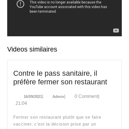
Videos similaires
Contre le pass sanitaire, il
Contre
préfère fermer son restaurant
le
16/09/2021
Admin
|
|
0 Comment
|
16/09/2021
Admin
pass
21:04
sanitai
il
Fermer son restaurant plutôt que se faire
préfèr
vacciner, c’est la décision prise par un