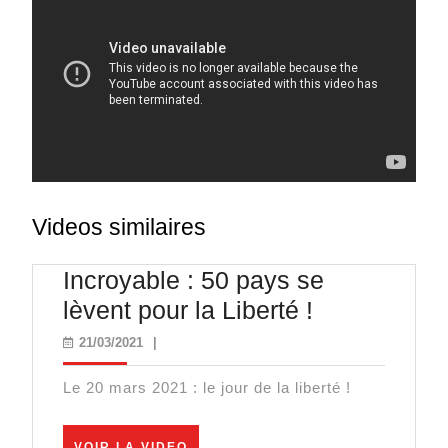
Videos similaires
Incroyable : 50 pays se
Incroyable
lèvent pour la Liberté !
:
21/03/2021
21/03/2021
|
50
Le 20 mars 2021 : le jour de la liberté !
pays
se
VOIR
VOIR LA VIDEO