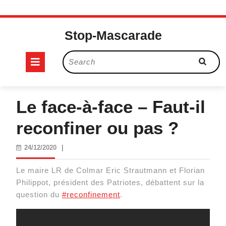
Skip
to
Stop-Mascarade
content
Open
Search
for:
Button
Le face-à-face – Faut-il
reconfiner ou pas ?
24/12/2020
24/12/2020
|
Le maire LR de Colmar Eric Strautmann et Florian
Philippot, président des Patriotes, débattent sur la
question du
#reconfinement
.