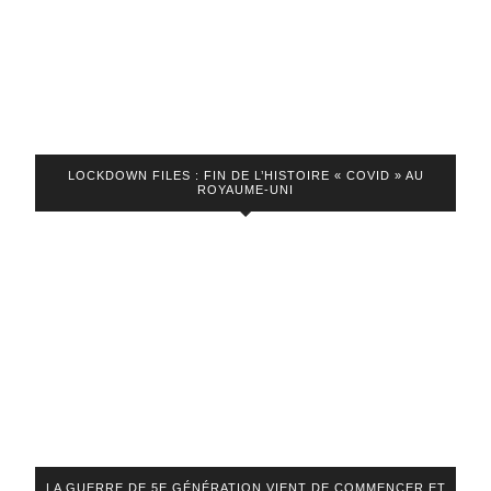
LOCKDOWN FILES : FIN DE L’HISTOIRE « COVID » AU
ROYAUME-UNI
LA GUERRE DE 5E GÉNÉRATION VIENT DE COMMENCER ET