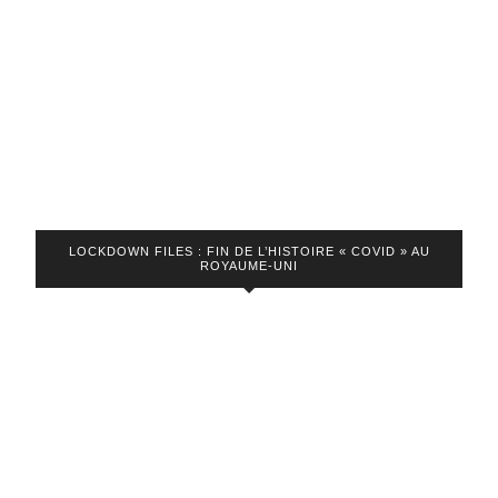
passe
sanitaire
!
LOCKDOWN FILES : FIN DE L’HISTOIRE « COVID » AU
ROYAUME-UNI