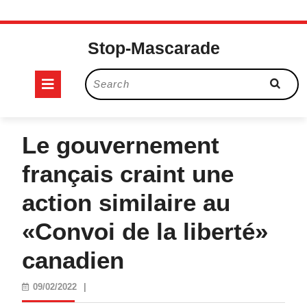
Skip
to
Stop-Mascarade
content
Open
Search
for:
Button
Le gouvernement
français craint une
action similaire au
«Convoi de la liberté»
canadien
09/02/2022
09/02/2022
|