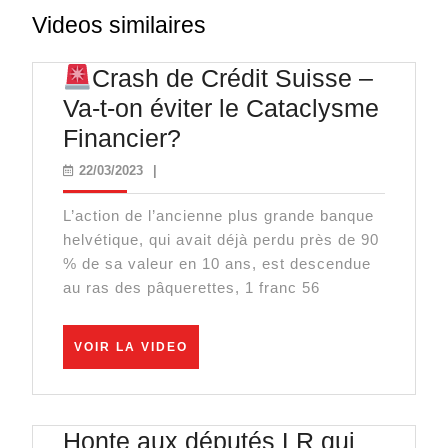
Videos similaires
Crash de Crédit Suisse –
Va-t-on éviter le Cataclysme
Financier?
Crash
22/03/2023
22/03/2023
|
de
L’action de l’ancienne plus grande banque
Crédit
helvétique, qui avait déjà perdu près de 90
Suisse
% de sa valeur en 10 ans, est descendue
–
au ras des pâquerettes, 1 franc 56
Va-
t-
VOIR
VOIR LA VIDEO
LA
on
VIDEO
éviter
le
Honte aux députés LR qui