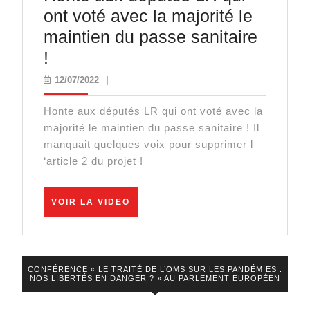
Cataclysme
ont voté avec la majorité le
Financier?
maintien du passe sanitaire
Honte
!
aux
12/07/2022
12/07/2022
|
députés
Honte aux députés LR qui ont voté avec la
LR
majorité le maintien du passe sanitaire ! Il
qui
manquait quelques voix pour supprimer l
ont
‘article 2 du projet !
voté
avec
VOIR
VOIR LA VIDEO
LA
la
VIDEO
majorité
le
CONFÉRENCE « LE TRAITÉ DE L’OMS SUR LES PANDÉMIES :
NOS LIBERTÉS EN DANGER ? » AU PARLEMENT EUROPÉEN
maintien
du