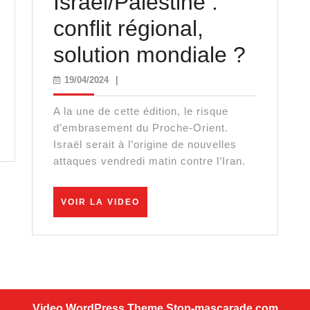
Israël/Palestine :
conflit régional,
Israël
solution mondiale ?
:
19/04/2024
19/04/2024
|
rgence
conflit
A la une de cette édition, le risque
atique,
région
d’embrasement du Proche-Orient.
Israël serait à l’origine de nouvelles
soluti
attaques vendredi matin contre l’Iran.
tratégique
mondi
VOIR
VOIR LA VIDEO
?
LA
VIDEO
Video WordPress Theme
Stop-mascarade.com