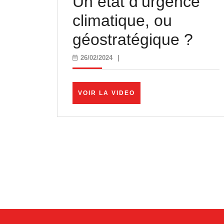
Un état d’urgence
climatique, ou
Un
géostratégique ?
état
26/02/2024
26/02/2024
|
d’u
clim
VOIR
VOIR LA VIDEO
LA
ou
VIDEO
géos
?