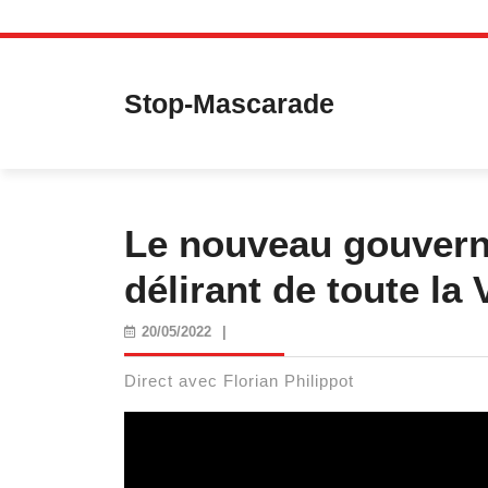
Skip
to
content
Stop-Mascarade
Le nouveau gouvern
délirant de toute la
20/05/2022
20/05/2022
|
Direct avec Florian Philippot