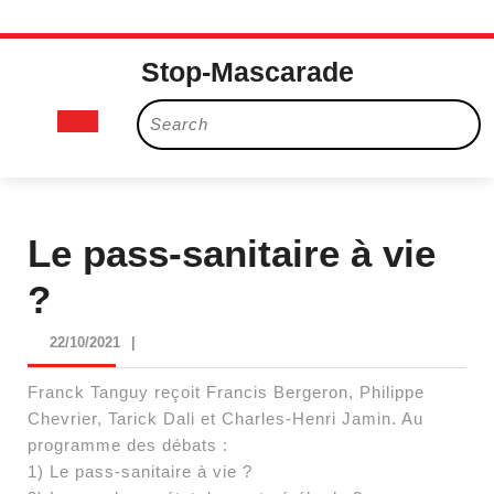
Skip
Stop-Mascarade
to
content
Open
Search
for:
Button
Le pass-sanitaire à vie
?
22/10/2021
22/10/2021
|
Franck Tanguy reçoit Francis Bergeron, Philippe
Chevrier, Tarick Dali et Charles-Henri Jamin. Au
programme des débats :
1) Le pass-sanitaire à vie ?