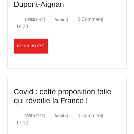
La
Dupont-Aignan
France
10/03/2024
Admin
|
|
0 Comment
|
10/03/2024
Admin
est
19:23
en
danger
READ
READ MORE
!
MORE
N.
Dupont-
Aignan
Covid : cette proposition folle
Covid
qui réveille la France !
:
03/01/2022
Admin
|
|
0 Comment
|
03/01/2022
Admin
cette
17:12
proposition