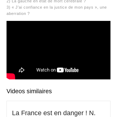
2) La gauche en état de mort cérébrale ?
3) « J’ai confiance en la justice de mon pays », une
aberration ?
Videos similaires
La France est en danger ! N.