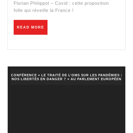
folle
Florian Philippot – Covid : cette proposition
qui
folle qui réveille la France !
réveille
la
READ
READ MORE
MORE
France
!
CONFÉRENCE « LE TRAITÉ DE L’OMS SUR LES PANDÉMIES :
NOS LIBERTÉS EN DANGER ? » AU PARLEMENT EUROPÉEN