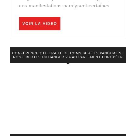
ces manifestations paralysent certaines
:
plusieurs
VOIR
pays
VOIR LA VIDEO
LA
s’inspirent
VIDEO
du
mouvement
CONFÉRENCE « LE TRAITÉ DE L’OMS SUR LES PANDÉMIES :
NOS LIBERTÉS EN DANGER ? » AU PARLEMENT EUROPÉEN
canadien