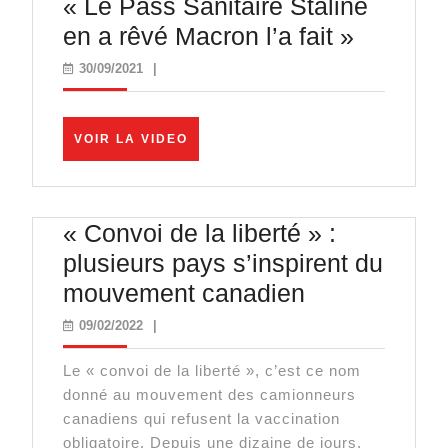
« Le Pass Sanitaire Staline
Manifest
en a rêvé Macron l’a fait »
des
30/09/2021
30/09/2021
|
Libertés
« Le
VOIR
VOIR LA VIDEO
Pass
LA
VIDEO
Sanitair
Staline
« Convoi de la liberté » :
en
plusieurs pays s’inspirent du
a
«
mouvement canadien
rêvé
Convoi
09/02/2022
09/02/2022
|
Macron
de
l’a
Le « convoi de la liberté », c’est ce nom
la
fait »
donné au mouvement des camionneurs
liberté
canadiens qui refusent la vaccination
»
obligatoire. Depuis une dizaine de jours,