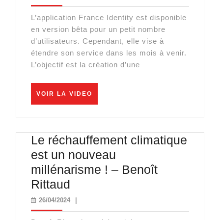
L’État
L’application France Identity est disponible
Teste
en version bêta pour un petit nombre
La
d’utilisateurs. Cependant, elle vise à
Nouvelle
étendre son service dans les mois à venir.
L’objectif est la création d’une
Carte
D’Identité
Numérique
VOIR
VOIR LA VIDEO
LA
VIDEO
Le réchauffement climatique
est un nouveau
millénarisme ! – Benoît
Le
Rittaud
réchauffement
26/04/2024
26/04/2024
|
climatique