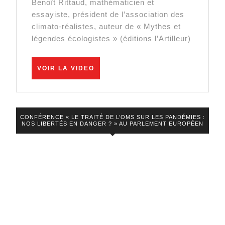
Benoît Rittaud, mathématicien et
est
essayiste, président de l’association des
un
climato-réalistes, auteur de « Mythes et
nouveau
légendes écologistes » (éditions l’Artilleur)
millénarisme
!
VOIR
VOIR LA VIDEO
LA
–
VIDEO
Benoît
Rittaud
CONFÉRENCE « LE TRAITÉ DE L’OMS SUR LES PANDÉMIES :
NOS LIBERTÉS EN DANGER ? » AU PARLEMENT EUROPÉEN