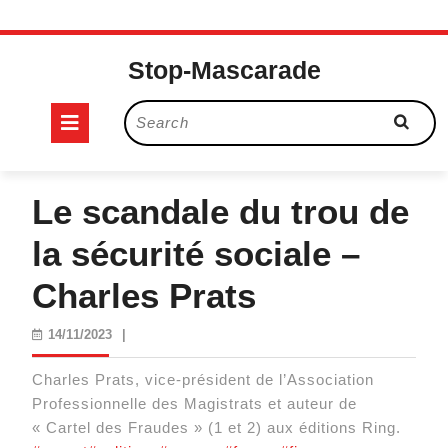
Skip
to
Stop-Mascarade
content
Open
Search
for:
Button
Le scandale du trou de
la sécurité sociale –
Charles Prats
14/11/2023
14/11/2023
|
Charles Prats, vice-président de l’Association
Professionnelle des Magistrats et auteur de
« Cartel des Fraudes » (1 et 2) aux éditions Ring.