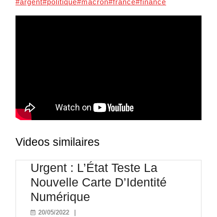
#argent
#politique
#macron
#france
#finance
Videos similaires
Urgent : L’État Teste La
Nouvelle Carte D’Identité
Urgent
Numérique
:
20/05/2022
20/05/2022
|