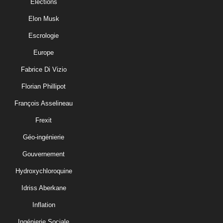
Elections
Elon Musk
Escrologie
Europe
Fabrice Di Vizio
Florian Phillipot
François Asselineau
Frexit
Géo-ingénierie
Gouvernement
Hydroxychloroquine
Idriss Aberkane
Inflation
Ingénierie Sociale