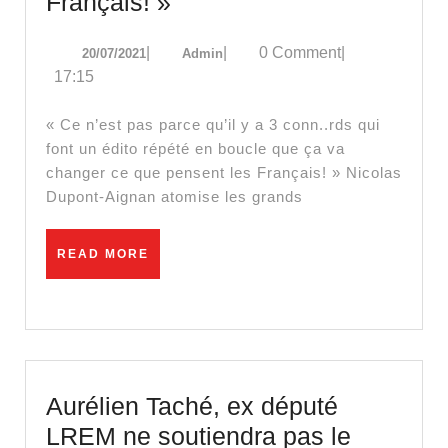
« Ce
Français! »
n’est
20/07/2021
Admin
|
|
0 Comment
|
20/07/2021
Admin
pas
17:15
parce
qu’il
« Ce n’est pas parce qu’il y a 3 conn..rds qui
y
font un édito répété en boucle que ça va
changer ce que pensent les Français! » Nicolas
a
Dupont-Aignan atomise les grands
3
conn..rds
READ
READ MORE
qui
MORE
font
un
édito
que
Aurélien Taché, ex député
ça
LREM ne soutiendra pas le