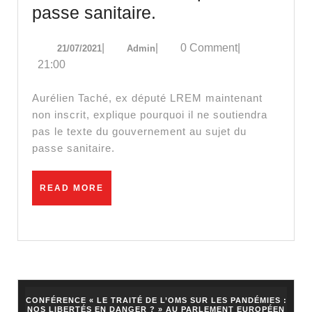
va
Aurélien
passe sanitaire.
changer
Taché,
l’avis
21/07/2021
Admin
|
|
0 Comment
|
21/07/2021
Admin
ex
des
21:00
député
Français! »
LREM
Aurélien Taché, ex député LREM maintenant
ne
non inscrit, explique pourquoi il ne soutiendra
pas le texte du gouvernement au sujet du
soutiendra
passe sanitaire.
pas
le
READ
READ MORE
passe
MORE
sanitaire.
CONFÉRENCE « LE TRAITÉ DE L’OMS SUR LES PANDÉMIES :
NOS LIBERTÉS EN DANGER ? » AU PARLEMENT EUROPÉEN