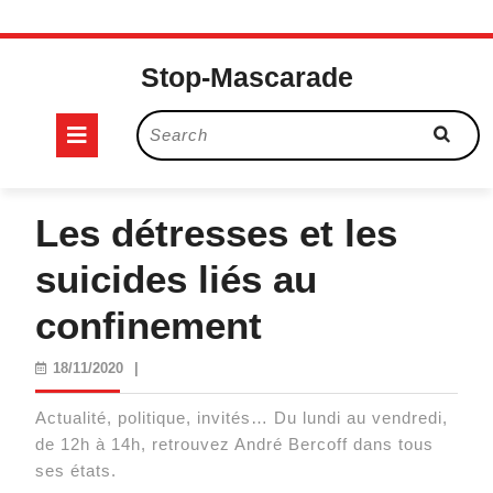
Skip
to
Stop-Mascarade
content
Open
Search
for:
Button
Les détresses et les
suicides liés au
confinement
18/11/2020
18/11/2020
|
Actualité, politique, invités… Du lundi au vendredi,
de 12h à 14h, retrouvez André Bercoff dans tous
ses états.