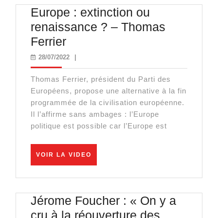
Europe : extinction ou
renaissance ? – Thomas
Europe
Ferrier
:
28/07/2022
28/07/2022
|
extinction
Thomas Ferrier, président du Parti des
ou
Européens, propose une alternative à la fin
renaissance
programmée de la civilisation européenne.
?
Il l’affirme sans ambages : l’Europe
politique est possible car l’Europe est
–
Thomas
Ferrier
VOIR
VOIR LA VIDEO
LA
VIDEO
Jérome Foucher : « On y a
cru à la réouverture des