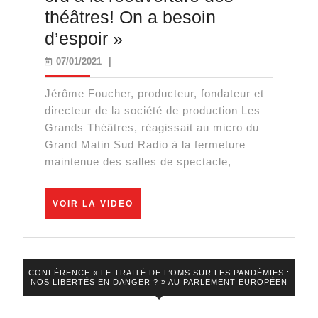
théâtres! On a besoin
Jérome
d’espoir »
Foucher
07/01/2021
07/01/2021
|
:
Jérôme Foucher, producteur, fondateur et
« On
directeur de la société de production Les
y
Grands Théâtres, réagissait au micro du
a
Grand Matin Sud Radio à la fermeture
maintenue des salles de spectacle,
cru
à
la
VOIR
VOIR LA VIDEO
LA
réouverture
VIDEO
des
théâtres!
CONFÉRENCE « LE TRAITÉ DE L’OMS SUR LES PANDÉMIES :
NOS LIBERTÉS EN DANGER ? » AU PARLEMENT EUROPÉEN
On
a