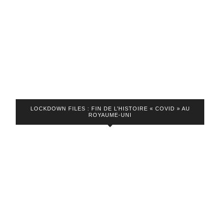
besoin
d’espoir »
LOCKDOWN FILES : FIN DE L’HISTOIRE « COVID » AU
ROYAUME-UNI