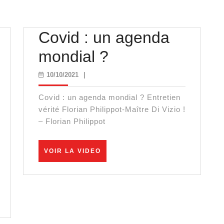
Covid : un agenda
Covid
mondial ?
:
10/10/2021
10/10/2021
|
un
Covid : un agenda mondial ? Entretien
agenda
vérité Florian Philippot-Maître Di Vizio !
– Florian Philippot
mondial
?
VOIR
VOIR LA VIDEO
LA
VIDEO