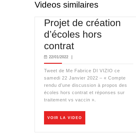
Videos similaires
Projet de création
d’écoles hors
Projet
contrat
de
22/01/2022
22/01/2022
|
création
Tweet de Me Fabrice DI VIZIO ce
d’écoles
samedi 22 Janvier 2022 – « Compte
rendu d’une discussion à propos des
hors
écoles hors contrat et réponses sur
traitement vs vaccin ».
contrat
VOIR
VOIR LA VIDEO
LA
VIDEO