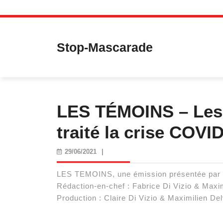
Skip
to
content
Stop-Mascarade
LES TÉMOINS – Les 
traité la crise COVI
29/06/2021
29/06/2021
|
LES TEMOINS, une émission présentée par Fa
Rédaction-en-chef : Fabrice Di Vizio & Maxim
Production : Claire Di Vizio & Maximilien Del