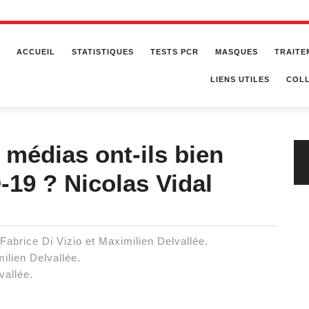
ACCUEIL
STATISTIQUES
TESTS PCR
MASQUES
TRAITE
LIENS UTILES
COLL
médias ont-ils bien
D-19 ? Nicolas Vidal
brice Di Vizio et Maximilien Delvallée.
ilien Delvallée.
vallée.