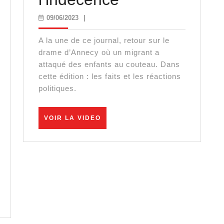
:
09/06/2023
09/06/2023
|
l’horreur
A la une de ce journal, retour sur le
et
drame d’Annecy où un migrant a
attaqué des enfants au couteau. Dans
l’indécence
cette édition : les faits et les réactions
politiques.
VOIR
VOIR LA VIDEO
LA
VIDEO