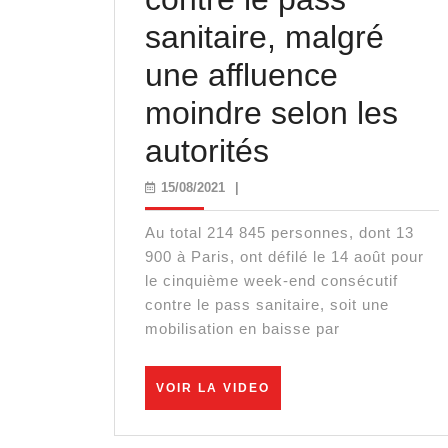
sanitaire, malgré
une affluence
moindre selon les
Forte
autorités
mobilisation
15/08/2021
15/08/2021
|
contre
Au total 214 845 personnes, dont 13
le
900 à Paris, ont défilé le 14 août pour
le cinquième week-end consécutif
pass
contre le pass sanitaire, soit une
mobilisation en baisse par
sanitaire,
malgré
VOIR
VOIR LA VIDEO
une
LA
VIDEO