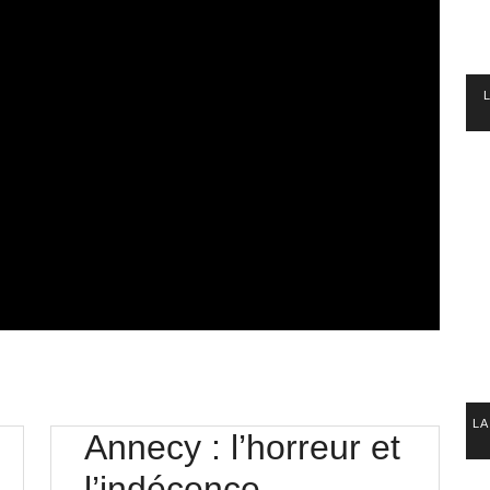
LA
Annecy : l’horreur et
Annecy
l’indécence