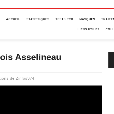
ACCUEIL
STATISTIQUES
TESTS PCR
MASQUES
TRAITE
LIENS UTILES
COLL
çois Asselineau
ions de Zinfos974