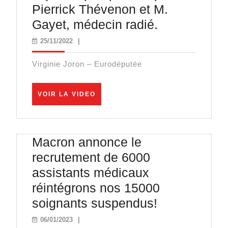
Pierrick Thévenon et M.
Avec
Gayet, médecin radié.
Mike
25/11/2022
25/11/2022
|
Borowski,
Virginie Joron – Eurodéputée
je
reçois
VOIR
VOIR LA VIDEO
le
LA
VIDEO
pompier
suspendu
Macron annonce le
Pierrick
recrutement de 6000
Thévenon
assistants médicaux
et
réintégrons nos 15000
M.
Macron
soignants suspendus!
Gayet,
annonce
06/01/2023
médecin
06/01/2023
|