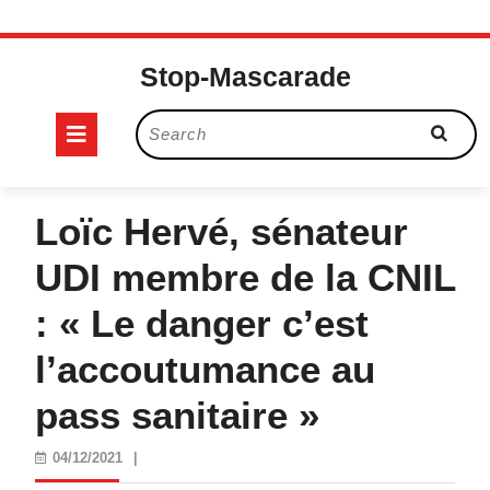
Skip
to
Stop-Mascarade
content
Open
Search
for:
Button
Loïc Hervé, sénateur
UDI membre de la CNIL
: « Le danger c’est
l’accoutumance au
pass sanitaire »
04/12/2021
04/12/2021
|