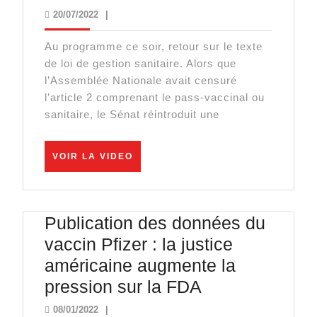
sanitaire
20/07/2022
20/07/2022
|
:
Au programme ce soir, retour sur le texte
le
de loi de gestion sanitaire. Alors que
retour
l’Assemblée Nationale avait censuré
des
l’article 2 comprenant le pass-vaccinal ou
sanitaire, le Sénat réintroduit une
traîtres
?
VOIR
VOIR LA VIDEO
LA
VIDEO
Publication des données du
vaccin Pfizer : la justice
américaine augmente la
Publication
pression sur la FDA
des
08/01/2022
08/01/2022
|