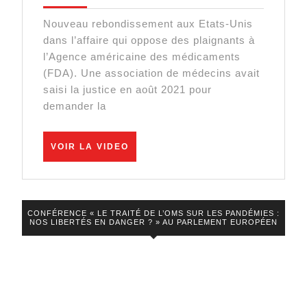
données
Nouveau rebondissement aux Etats-Unis
du
dans l’affaire qui oppose des plaignants à
vaccin
l’Agence américaine des médicaments
Pfizer
(FDA). Une association de médecins avait
saisi la justice en août 2021 pour
:
demander la
la
justice
VOIR
VOIR LA VIDEO
américaine
LA
VIDEO
augmente
la
pression
CONFÉRENCE « LE TRAITÉ DE L’OMS SUR LES PANDÉMIES :
NOS LIBERTÉS EN DANGER ? » AU PARLEMENT EUROPÉEN
sur
la
FDA