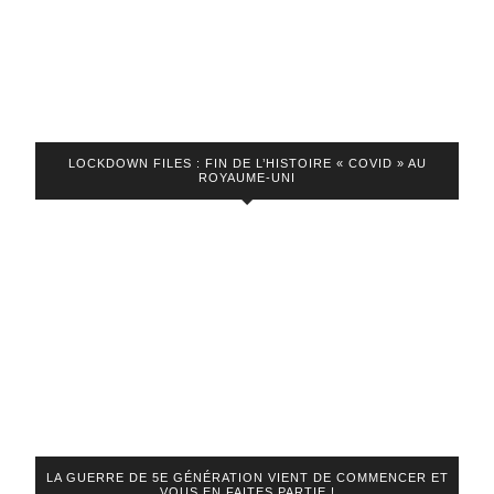
LOCKDOWN FILES : FIN DE L’HISTOIRE « COVID » AU
ROYAUME-UNI
LA GUERRE DE 5E GÉNÉRATION VIENT DE COMMENCER ET
VOUS EN FAITES PARTIE !