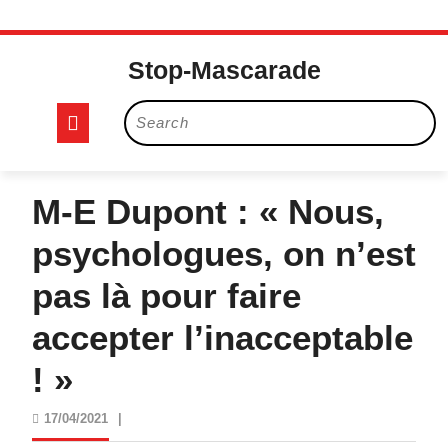
Skip
to
Stop-Mascarade
content
Open
Search
for:
Button
M-E Dupont : « Nous,
psychologues, on n’est
pas là pour faire
accepter l’inacceptable
! »
17/04/2021
17/04/2021
|