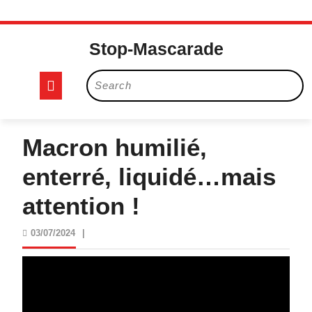
Skip
to
Stop-Mascarade
content
Open
Search
for:
Button
Macron humilié,
enterré, liquidé…mais
attention !
03/07/2024
03/07/2024
|