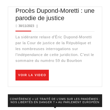
médias
Procès Dupond-Moretti : une
et
Procès
parodie de justice
covidistes
Dupond-
30/11/2023
30/11/2023
|
!
Moretti
La sidérante relaxe d’Éric Dupond-Moretti
:
par la Cour de justice de la République et
une
les nombreuses interrogations sur
parodie
l’indépendance de cette juridiction. C’est le
sommaire du numéro 59 du Bourbon
de
justice
VOIR
VOIR LA VIDEO
LA
VIDEO
CONFÉRENCE « LE TRAITÉ DE L’OMS SUR LES PANDÉMIES :
NOS LIBERTÉS EN DANGER ? » AU PARLEMENT EUROPÉEN