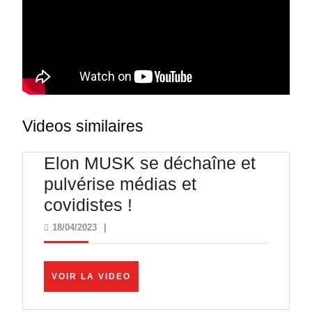
Videos similaires
Elon MUSK se déchaîne et
pulvérise médias et
Elon
covidistes !
MUSK
18/04/2023
18/04/2023
|
se
déchaîne
VOIR
VOIR LA VIDEO
et
LA
VIDEO
pulvérise