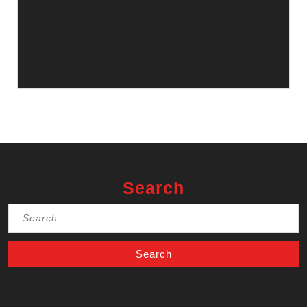
Search
Search
for: