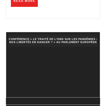
READ
READ MORE
À
MORE
MATI
CONFÉRENCE « LE TRAITÉ DE L’OMS SUR LES PANDÉMIES :
NOS LIBERTÉS EN DANGER ? » AU PARLEMENT EUROPÉEN