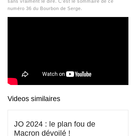
sans vraiment le dire. C’est le sommaire de ce
numéro 36 du Bourbon de Serge.
Videos similaires
JO 2024 : le plan fou de
JO
Macron dévoilé !