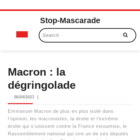
Skip
Stop-Mascarade
to
content
Open
Search
for:
Button
Macron : la
dégringolade
06/04/2023
06/04/2023
|
Emmanuel Macron de plus en plus isolé dans
l’opinion, les macronistes, la droite et l’extrême
droite qui s’unissent contre la France insoumise, le
Rassemblement national qui vire un de ses députés