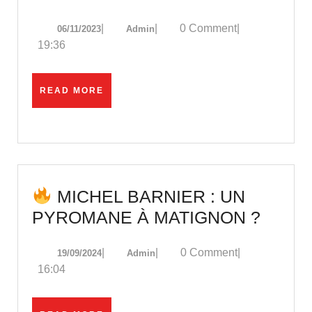
2024
06/11/2023
Admin
|
|
0 Comment
|
06/11/2023
Admin
:
19:36
le
plan
READ
READ MORE
fou
MORE
de
Macron
dévoilé
!
MICHEL BARNIER : UN
PYROMANE À MATIGNON ?
MICH
19/09/2024
Admin
|
|
0 Comment
|
19/09/2024
Admin
BARNI
16:04
UN
PYRO