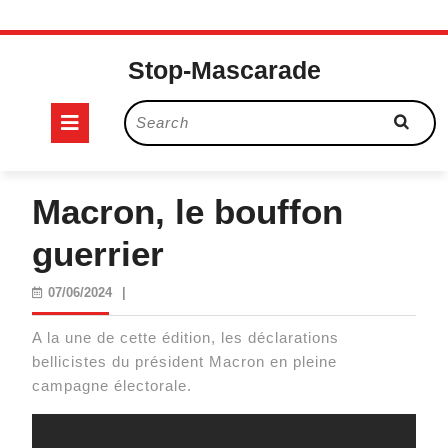
Skip
to
Stop-Mascarade
content
Open
Search
for:
Button
Macron, le bouffon
guerrier
07/06/2024
07/06/2024
|
A la une de cette édition, les déclarations
bellicistes du président Macron en pleine
campagne électorale.