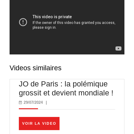
Videos similaires
JO de Paris : la polémique
JO
grossit et devient mondiale !
de
29/07/2024
29/07/2024
|
Paris
:
VOIR
VOIR LA VIDEO
la
LA