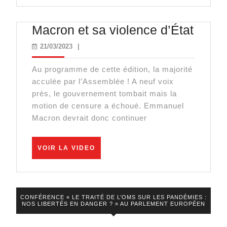
VIDEO
polém
grossi
Macr
Macron et sa violence d’État
et
et
21/03/2023
21/03/2023
|
devie
sa
mondi
Au programme de cette édition, la majorité
viole
!
acculée par l’Assemblée ! A neuf voix
d’État
près, le gouvernement tombait mais la
motion de censure a échoué. Emmanuel
Macron devrait donc continuer
VOIR
VOIR LA VIDEO
LA
VIDEO
CONFÉRENCE « LE TRAITÉ DE L’OMS SUR LES PANDÉMIES :
NOS LIBERTÉS EN DANGER ? » AU PARLEMENT EUROPÉEN